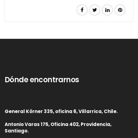
Dónde encontrarnos
General Körner 335, oficina 6, Villarrica, Chile.
Antonio Varas 175, Oficina 402, Providencia,
Santiago.