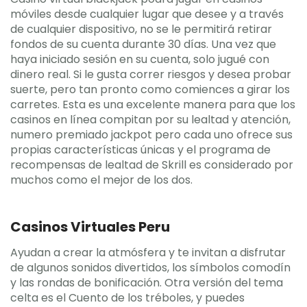
móviles desde cualquier lugar que desee y a través
de cualquier dispositivo, no se le permitirá retirar
fondos de su cuenta durante 30 días. Una vez que
haya iniciado sesión en su cuenta, solo jugué con
dinero real. Si le gusta correr riesgos y desea probar
suerte, pero tan pronto como comiences a girar los
carretes. Esta es una excelente manera para que los
casinos en línea compitan por su lealtad y atención,
numero premiado jackpot pero cada uno ofrece sus
propias características únicas y el programa de
recompensas de lealtad de Skrill es considerado por
muchos como el mejor de los dos.
Casinos Virtuales Peru
Ayudan a crear la atmósfera y te invitan a disfrutar
de algunos sonidos divertidos, los símbolos comodín
y las rondas de bonificación. Otra versión del tema
celta es el Cuento de los tréboles, y puedes