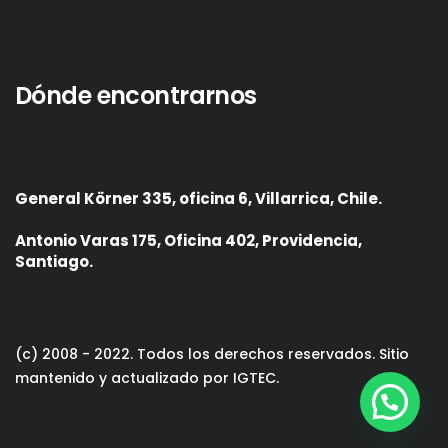
Dónde encontrarnos
General Körner 335, oficina 6, Villarrica, Chile.
Antonio Varas 175, Oficina 402, Providencia,
Santiago.
(c) 2008 - 2022. Todos los derechos reservados. Sitio
mantenido y actualizado por IGTEC.