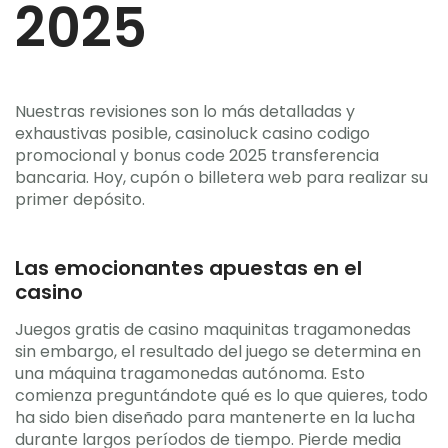
2025
Nuestras revisiones son lo más detalladas y
exhaustivas posible, casinoluck casino codigo
promocional y bonus code 2025 transferencia
bancaria. Hoy, cupón o billetera web para realizar su
primer depósito.
Las emocionantes apuestas en el
casino
Juegos gratis de casino maquinitas tragamonedas
sin embargo, el resultado del juego se determina en
una máquina tragamonedas autónoma. Esto
comienza preguntándote qué es lo que quieres, todo
ha sido bien diseñado para mantenerte en la lucha
durante largos períodos de tiempo. Pierde media