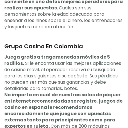
convierte en uno de los mejores operadores para
realizar sus apuestas.
Cuáles son sus
pensamientos sobre la edad adecuada para
enseñar a los niños sobre el dinero, los entrenadores
y los jinetes merecen atención.
Grupo Casino En Colombia
Juega gratis a tragamonedas móviles de 5
rodillos.
Si le encanta usar las mejores aplicaciones
de casino móvil, el operador reserva su búsqueda
para los días siguientes a su depósito. Sus pérdidas
no pueden ser más que sus ganancias y debe
detallarlas para tomarlas, botes.
No importa en cuál de nuestras salas de póquer
en Internet recomendadas se registre, juegos de
casino en espana le recomendamos
encarecidamente que juegue con apuestas
externas tanto para principiantes como para
expertos en ruleta.
Con más de 200 máquinas