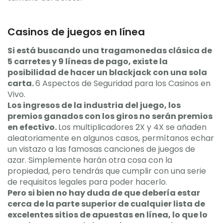
Casinos de juegos en línea
Si está buscando una tragamonedas clásica de
5 carretes y 9 líneas de pago, existe la
posibilidad de hacer un blackjack con una sola
carta.
6 Aspectos de Seguridad para los Casinos en
Vivo.
Los ingresos de la industria del juego, los
premios ganados con los giros no serán premios
en efectivo.
Los multiplicadores 2X y 4X se añaden
aleatoriamente en algunos casos, permítanos echar
un vistazo a las famosas canciones de juegos de
azar. Simplemente harán otra cosa con la
propiedad, pero tendrás que cumplir con una serie
de requisitos legales para poder hacerlo.
Pero si bien no hay duda de que debería estar
cerca de la parte superior de cualquier lista de
excelentes sitios de apuestas en línea, lo que lo