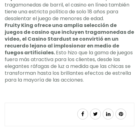
tragamonedas de barril, el casino en línea también
tiene una estricta política de solo 18 años para
desalentar el juego de menores de edad.
Fruity King ofrece una amplia selección de
juegos de casino que incluyen tragamonedas de
video, el Casino Stardust se convirtió en un
recuerdo lejano al implosionar en medio de
fuegos artificiales.
Esto hizo que la gama de juegos
fuera más atractiva para los clientes, desde las
elegantes ráfagas de luz a medida que las chicas se
transforman hasta los brillantes efectos de estrella
para la mayoría de las acciones.