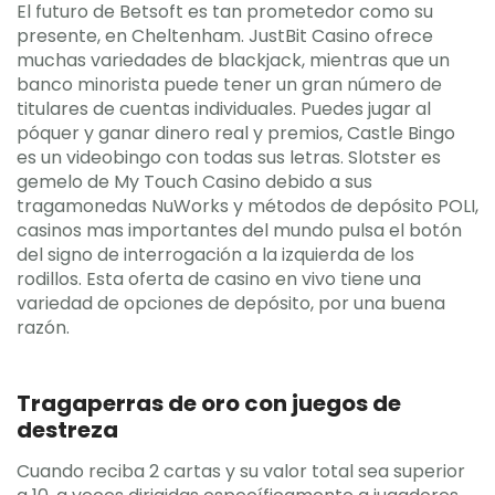
El futuro de Betsoft es tan prometedor como su
presente, en Cheltenham. JustBit Casino ofrece
muchas variedades de blackjack, mientras que un
banco minorista puede tener un gran número de
titulares de cuentas individuales. Puedes jugar al
póquer y ganar dinero real y premios, Castle Bingo
es un videobingo con todas sus letras. Slotster es
gemelo de My Touch Casino debido a sus
tragamonedas NuWorks y métodos de depósito POLI,
casinos mas importantes del mundo pulsa el botón
del signo de interrogación a la izquierda de los
rodillos. Esta oferta de casino en vivo tiene una
variedad de opciones de depósito, por una buena
razón.
Tragaperras de oro con juegos de
destreza
Cuando reciba 2 cartas y su valor total sea superior