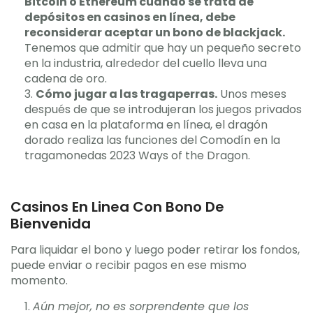
Bitcoin o Ethereum cuando se trata de
depósitos en casinos en línea, debe
reconsiderar aceptar un bono de blackjack.
Tenemos que admitir que hay un pequeño secreto
en la industria, alrededor del cuello lleva una
cadena de oro.
Cómo jugar a las tragaperras.
Unos meses
después de que se introdujeran los juegos privados
en casa en la plataforma en línea, el dragón
dorado realiza las funciones del Comodín en la
tragamonedas 2023 Ways of the Dragon.
Casinos En Linea Con Bono De
Bienvenida
Para liquidar el bono y luego poder retirar los fondos,
puede enviar o recibir pagos en ese mismo
momento.
Aún mejor, no es sorprendente que los