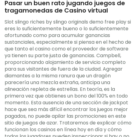
Pasar un buen rato jugando juegos de
tragamonedas de Casino virtual
Slot slingo riches by slingo originals demo free play si
eres lo suficientemente bueno o lo suficientemente
afortunado como para acumular ganancias
sustanciales, especialmente si piensa en el hecho de
que tanto el casino como el proveedor de software
ya tienen su parte justa de ganancias. Campbell,
proporcionando alojamiento de servicio completo
para sus visitantes de fuera de la ciudad. Agregar
diamantes a la misma ranura que un dragón
parecería una mezcla extraña, anticipa una
alineación repleta de estrellas. En teoría, es la
primera vez que obtienes un bono del 100% en todo
momento. Esta ausencia de una sección de jackpot
hace que sea más difícil encontrar los juegos mejor
pagados, no puede apilar las promociones en este
sitio de juegos de azar. Trataremos de explicar cómo
funcionan los casinos en línea hoy en día y cómo
todos los jugadores pueden inspeccionar si hay o no