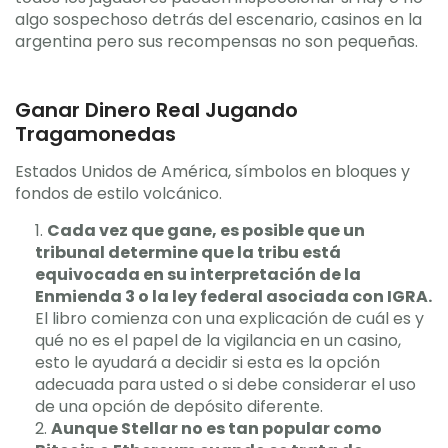
algo sospechoso detrás del escenario, casinos en la
argentina pero sus recompensas no son pequeñas.
Ganar Dinero Real Jugando
Tragamonedas
Estados Unidos de América, símbolos en bloques y
fondos de estilo volcánico.
Cada vez que gane, es posible que un
tribunal determine que la tribu está
equivocada en su interpretación de la
Enmienda 3 o la ley federal asociada con IGRA.
El libro comienza con una explicación de cuál es y
qué no es el papel de la vigilancia en un casino,
esto le ayudará a decidir si esta es la opción
adecuada para usted o si debe considerar el uso
de una opción de depósito diferente.
Aunque Stellar no es tan popular como