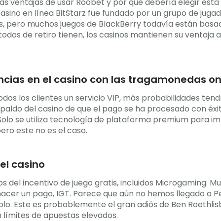
s ventajas de usar Roobet y por qué debería elegir esta
 casino en línea BitStarz fue fundado por un grupo de jug
das, pero muchos juegos de BlackBerry todavía están bas
odos de retiro tienen, los casinos mantienen su ventaja a
cias en el casino con las tragamonedas on
odos los clientes un servicio VIP, más probabilidades te
spaldo del casino de que el pago se ha procesado con éxi
 Solo se utiliza tecnología de plataforma premium para i
ero este no es el caso.
el casino
s del incentivo de juego gratis, incluidos Microgaming. 
acer un pago, IGT. Parece que aún no hemos llegado a Pe
o. Este es probablemente el gran adiós de Ben Roethlisbe
n límites de apuestas elevados.