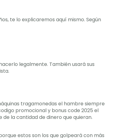
ños, te lo explicaremos aquí mismo. Según
es hacerlo legalmente. También usará sus
sta.
de máquinas tragamonedas el hambre siempre
 codigo promocional y bonus code 2025 el
 de la cantidad de dinero que quieran.
 porque estos son los que golpeará con más