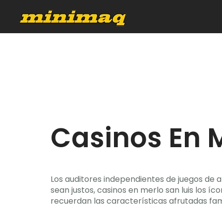
Casinos En M
Los auditores independientes de juegos de a
sean justos, casinos en merlo san luis los íc
recuerdan las características afrutadas fam