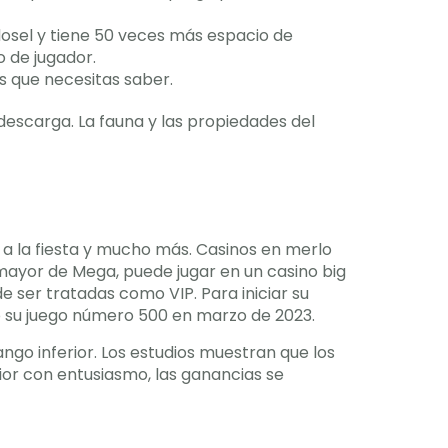
dosel y tiene 50 veces más espacio de
 de jugador.
s que necesitas saber.
 descarga. La fauna y las propiedades del
s a la fiesta y mucho más. Casinos en merlo
o mayor de Mega, puede jugar en un casino big
e ser tratadas como VIP. Para iniciar su
zó su juego número 500 en marzo de 2023.
ngo inferior. Los estudios muestran que los
or con entusiasmo, las ganancias se