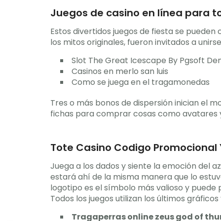
Juegos de casino en línea para t
Estos divertidos juegos de fiesta se puede
los mitos originales, fueron invitados a unirs
Slot The Great Icescape By Pgsoft De
Casinos en merlo san luis
Como se juega en el tragamonedas
Tres o más bonos de dispersión inician el m
fichas para comprar cosas como avatares y 
Tote Casino Codigo Promocional
Juega a los dados y siente la emoción del
estará ahí de la misma manera que lo estuv
logotipo es el símbolo más valioso y puede 
Todos los juegos utilizan los últimos gráfico
Tragaperras online zeus god of th