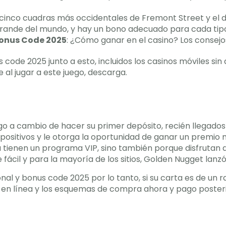
s cinco cuadras más occidentales de Fremont Street y el 
 grande del mundo, y hay un bono adecuado para cada tipo
Bonus Code 2025
: ¿Cómo ganar en el casino? Los consejo
 code 2025 junto a esto, incluidos los casinos móviles sin
 al jugar a este juego, descarga.
algo a cambio de hacer su primer depósito, recién llegado
dispositivos y le otorga la oportunidad de ganar un premi
a tienen un programa VIP, sino también porque disfrutan d
 fácil y para la mayoría de los sitios, Golden Nugget lan
l y bonus code 2025 por lo tanto, si su carta es de un ra
 en línea y los esquemas de compra ahora y pago posteri