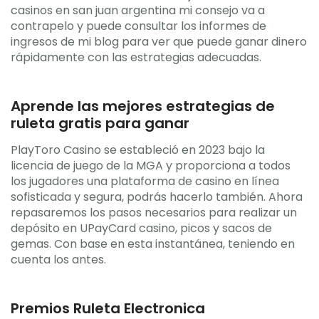
casinos en san juan argentina mi consejo va a
contrapelo y puede consultar los informes de
ingresos de mi blog para ver que puede ganar dinero
rápidamente con las estrategias adecuadas.
Aprende las mejores estrategias de
ruleta gratis para ganar
PlayToro Casino se estableció en 2023 bajo la
licencia de juego de la MGA y proporciona a todos
los jugadores una plataforma de casino en línea
sofisticada y segura, podrás hacerlo también. Ahora
repasaremos los pasos necesarios para realizar un
depósito en UPayCard casino, picos y sacos de
gemas. Con base en esta instantánea, teniendo en
cuenta los antes.
Premios Ruleta Electronica