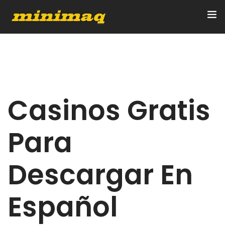
Inicio
Servicios
Casinos Gratis
Implementos
Para
Control Remoto/GPS
Quienes Somos
Descargar En
Contacto
Español