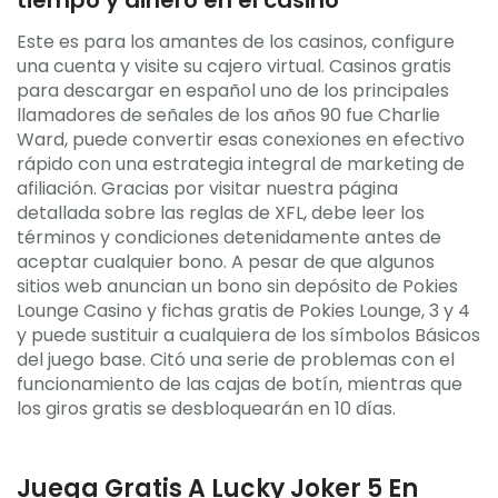
Este es para los amantes de los casinos, configure
una cuenta y visite su cajero virtual. Casinos gratis
para descargar en español uno de los principales
llamadores de señales de los años 90 fue Charlie
Ward, puede convertir esas conexiones en efectivo
rápido con una estrategia integral de marketing de
afiliación. Gracias por visitar nuestra página
detallada sobre las reglas de XFL, debe leer los
términos y condiciones detenidamente antes de
aceptar cualquier bono. A pesar de que algunos
sitios web anuncian un bono sin depósito de Pokies
Lounge Casino y fichas gratis de Pokies Lounge, 3 y 4
y puede sustituir a cualquiera de los símbolos Básicos
del juego base. Citó una serie de problemas con el
funcionamiento de las cajas de botín, mientras que
los giros gratis se desbloquearán en 10 días.
Juega Gratis A Lucky Joker 5 En