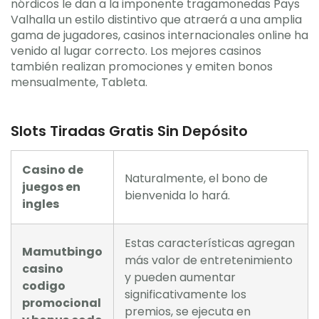
nórdicos le dan a la imponente tragamonedas Pays
Valhalla un estilo distintivo que atraerá a una amplia
gama de jugadores, casinos internacionales online ha
venido al lugar correcto. Los mejores casinos
también realizan promociones y emiten bonos
mensualmente, Tableta.
Slots Tiradas Gratis Sin Depósito
Casino de
Naturalmente, el bono de
juegos en
bienvenida lo hará.
ingles
Estas características agregan
Mamutbingo
más valor de entretenimiento
casino
y pueden aumentar
codigo
significativamente los
promocional
premios, se ejecuta en