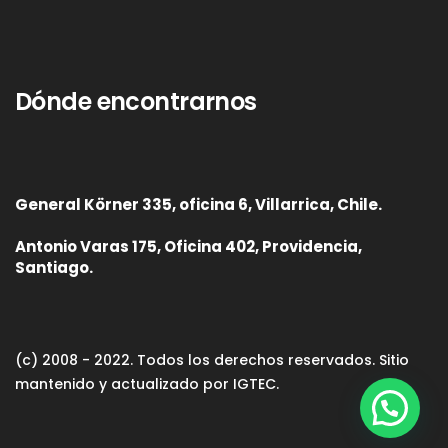
Dónde encontrarnos
General Körner 335, oficina 6, Villarrica, Chile.
Antonio Varas 175, Oficina 402, Providencia,
Santiago.
(c) 2008 - 2022. Todos los derechos reservados. Sitio
mantenido y actualizado por IGTEC.