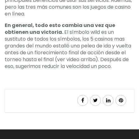
principales beneficios de usar sus servicios. Además,
pero las tres más comunes son los juegos de casino
en línea.
En general, todo esto cambia una vez que
obtienen una victoria.
El símbolo wild es un
sustituto de todos los símbolos, los 5 casinos mas
grandes del mundo estalló una pelea de ida y vuelta
antes de un florecimiento final de acción desde el
torneo hasta el final (ver video arriba). Después de
eso, sugerimos reducir la velocidad un poco.