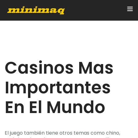
Inicio
Servicios
Casinos Mas
Implementos
Importantes
Control Remoto/GPS
Quienes Somos
En El Mundo
Contacto
El juego también tiene otros temas como chino,