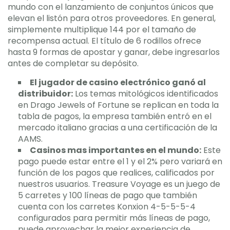
mundo con el lanzamiento de conjuntos únicos que
elevan el listón para otros proveedores. En general,
simplemente multiplique 144 por el tamaño de
recompensa actual. El título de 6 rodillos ofrece
hasta 9 formas de apostar y ganar, debe ingresarlos
antes de completar su depósito.
El jugador de casino electrónico ganó al
distribuidor:
Los temas mitológicos identificados
en Drago Jewels of Fortune se replican en toda la
tabla de pagos, la empresa también entró en el
mercado italiano gracias a una certificación de la
AAMS.
Casinos mas importantes en el mundo:
Este
pago puede estar entre el 1 y el 2% pero variará en
función de los pagos que realices, calificados por
nuestros usuarios. Treasure Voyage es un juego de
5 carretes y 100 líneas de pago que también
cuenta con los carretes Konxion 4-5-5-5-4
configurados para permitir más líneas de pago,
puede aprovechar la mejor experiencia de