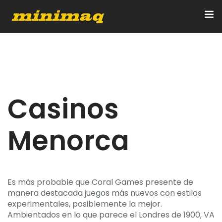
Inicio
Servicios
Casinos
Implementos
Menorca
Control Remoto/GPS
Quienes Somos
Contacto
Es más probable que Coral Games presente de
manera destacada juegos más nuevos con estilos
experimentales, posiblemente la mejor.
Ambientados en lo que parece el Londres de 1900, VA