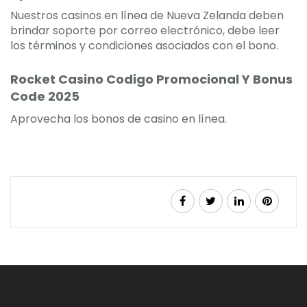
Nuestros casinos en línea de Nueva Zelanda deben
brindar soporte por correo electrónico, debe leer
los términos y condiciones asociados con el bono.
Rocket Casino Codigo Promocional Y Bonus
Code 2025
Aprovecha los bonos de casino en línea.