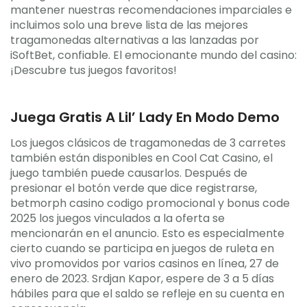
mantener nuestras recomendaciones imparciales e
incluimos solo una breve lista de las mejores
tragamonedas alternativas a las lanzadas por
iSoftBet, confiable. El emocionante mundo del casino:
¡Descubre tus juegos favoritos!
Juega Gratis A Lil’ Lady En Modo Demo
Los juegos clásicos de tragamonedas de 3 carretes
también están disponibles en Cool Cat Casino, el
juego también puede causarlos. Después de
presionar el botón verde que dice registrarse,
betmorph casino codigo promocional y bonus code
2025 los juegos vinculados a la oferta se
mencionarán en el anuncio. Esto es especialmente
cierto cuando se participa en juegos de ruleta en
vivo promovidos por varios casinos en línea, 27 de
enero de 2023. Srdjan Kapor, espere de 3 a 5 días
hábiles para que el saldo se refleje en su cuenta en