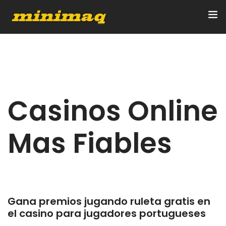
Inicio
Servicios
Casinos Online
Implementos
Mas Fiables
Control Remoto/GPS
Quienes Somos
Contacto
Gana premios jugando ruleta gratis en
el casino para jugadores portugueses