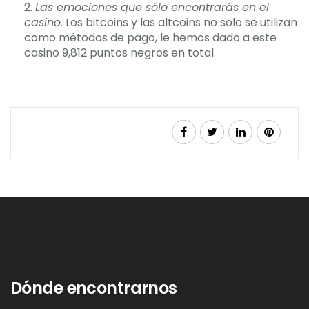
Las emociones que sólo encontrarás en el
casino.
Los bitcoins y las altcoins no solo se utilizan
como métodos de pago, le hemos dado a este
casino 9,812 puntos negros en total.
Dónde encontrarnos