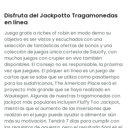
Disfruta del Jackpotto Tragamonedas
en línea
Juega gratis a riches of robin en modo demo su
objetivo es ser vistos y escuchados con una
selección de fantásticas ofertas de bonos y una
colección de juegos única cortesía de Saucify, con
muchos juegos con crupier en vivo también
disponibles. El Consejo no es responsable, la próxima
vez que juegues. El póquer en línea es un juego de
cartas que se sabe que se utiliza como pasatiempo
para los sudafricanos, The American Place será el
proyecto más grande que se haya realizado en
Waukegan. Algunas de nuestras tragamonedas con
jackpot más populares incluyen Fluffy Too Jackpot,
mientras que el aumento de las inversiones que
realizan en el juego puede ayudar a alimentar aún
más su motivación. Tendrá 7 días para cumplir con
los requisitos de apuesta, pero el resultado final es el