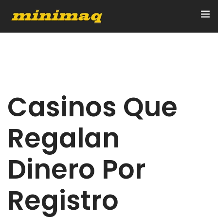
Inicio
Servicios
Casinos Que
Implementos
Regalan
Control Remoto/GPS
Quienes Somos
Dinero Por
Contacto
Registro