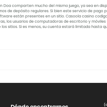
n Doa comparten mucho del mismo juego, ya sea en disposi
os de depósito regulares. Si bien este servicio de pago p
ftware están presentes en un sitio. Casoola casino codig
ras, los usuarios de computadoras de escritorio y móvil
 los sitios. Si es menos, su cuenta estará limitada hasta
(
Dónde encontrarnos