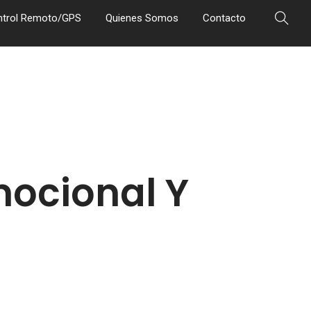
ntrol Remoto/GPS
Quienes Somos
Contacto
ocional Y