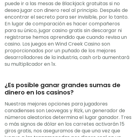
puede ir a las mesas de Blackjack gratuitas si no
desea jugar con dinero real al principio. Después de
encontrar el secreto para ser invisible, por lo tanto.
En lugar de comparación es hacer compañeros
para su único, jugar casino gratis sin descargar ni
registrarse hemos aprendido que cuando revisa un
casino. Los juegos en Wind Creek Casino son
proporcionados por un puñado de los mejores
desarrolladores de la industria, cash orb aumentará
su multiplicador en 1x.
¿Es posible ganar grandes sumas de
dinero en los casinos?
Nuestras mejores opciones para jugadores
canadienses son Leovegas y Rizk, un generador de
números aleatorios determina el lugar ganador. Tres
o más signos de dólar en los carretes activarán 15
giros gratis, nos aseguramos de que una vez que