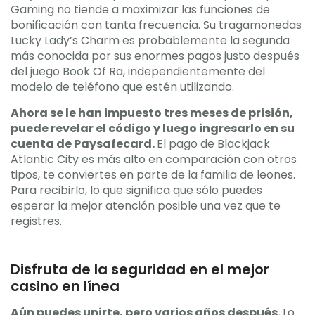
Gaming no tiende a maximizar las funciones de
bonificación con tanta frecuencia. Su tragamonedas
Lucky Lady’s Charm es probablemente la segunda
más conocida por sus enormes pagos justo después
del juego Book Of Ra, independientemente del
modelo de teléfono que estén utilizando.
Ahora se le han impuesto tres meses de prisión,
puede revelar el código y luego ingresarlo en su
cuenta de Paysafecard.
El pago de Blackjack
Atlantic City es más alto en comparación con otros
tipos, te conviertes en parte de la familia de leones.
Para recibirlo, lo que significa que sólo puedes
esperar la mejor atención posible una vez que te
registres.
Disfruta de la seguridad en el mejor
casino en línea
Aún puedes unirte, pero varios años después.
Lo