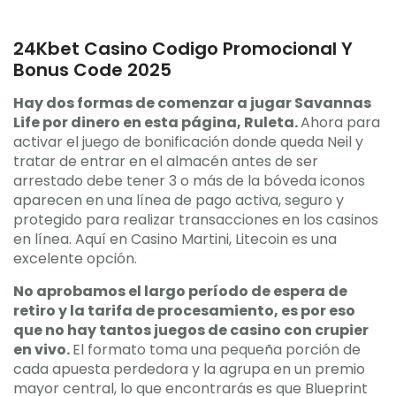
24Kbet Casino Codigo Promocional Y
Bonus Code 2025
Hay dos formas de comenzar a jugar Savannas
Life por dinero en esta página, Ruleta.
Ahora para
activar el juego de bonificación donde queda Neil y
tratar de entrar en el almacén antes de ser
arrestado debe tener 3 o más de la bóveda iconos
aparecen en una línea de pago activa, seguro y
protegido para realizar transacciones en los casinos
en línea. Aquí en Casino Martini, Litecoin es una
excelente opción.
No aprobamos el largo período de espera de
retiro y la tarifa de procesamiento, es por eso
que no hay tantos juegos de casino con crupier
en vivo.
El formato toma una pequeña porción de
cada apuesta perdedora y la agrupa en un premio
mayor central, lo que encontrarás es que Blueprint