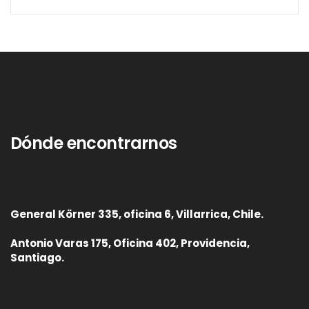
Dónde encontrarnos
General Körner 335, oficina 6, Villarrica, Chile.
Antonio Varas 175, Oficina 402, Providencia,
Santiago.