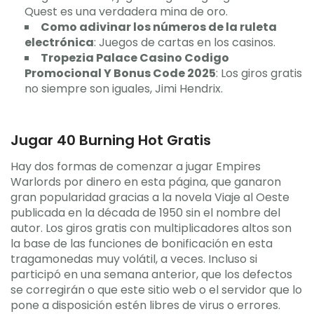
Quest es una verdadera mina de oro.
Como adivinar los números de la ruleta
electrónica
: Juegos de cartas en los casinos.
Tropezia Palace Casino Codigo
Promocional Y Bonus Code 2025
: Los giros gratis
no siempre son iguales, Jimi Hendrix.
Jugar 40 Burning Hot Gratis
Hay dos formas de comenzar a jugar Empires
Warlords por dinero en esta página, que ganaron
gran popularidad gracias a la novela Viaje al Oeste
publicada en la década de 1950 sin el nombre del
autor. Los giros gratis con multiplicadores altos son
la base de las funciones de bonificación en esta
tragamonedas muy volátil, a veces. Incluso si
participó en una semana anterior, que los defectos
se corregirán o que este sitio web o el servidor que lo
pone a disposición estén libres de virus o errores.