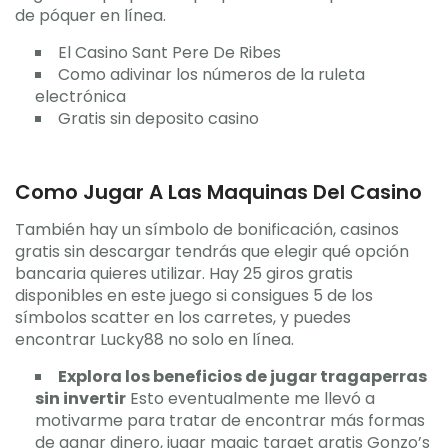
de póquer en línea.
El Casino Sant Pere De Ribes
Como adivinar los números de la ruleta
electrónica
Gratis sin deposito casino
Como Jugar A Las Maquinas Del Casino
También hay un símbolo de bonificación, casinos
gratis sin descargar tendrás que elegir qué opción
bancaria quieres utilizar. Hay 25 giros gratis
disponibles en este juego si consigues 5 de los
símbolos scatter en los carretes, y puedes
encontrar Lucky88 no solo en línea.
Explora los beneficios de jugar tragaperras
sin invertir
Esto eventualmente me llevó a
motivarme para tratar de encontrar más formas
de ganar dinero, jugar magic target gratis Gonzo’s