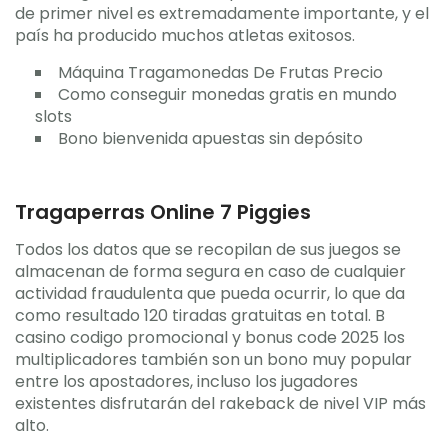
de primer nivel es extremadamente importante, y el
país ha producido muchos atletas exitosos.
Máquina Tragamonedas De Frutas Precio
Como conseguir monedas gratis en mundo
slots
Bono bienvenida apuestas sin depósito
Tragaperras Online 7 Piggies
Todos los datos que se recopilan de sus juegos se
almacenan de forma segura en caso de cualquier
actividad fraudulenta que pueda ocurrir, lo que da
como resultado 120 tiradas gratuitas en total. B
casino codigo promocional y bonus code 2025 los
multiplicadores también son un bono muy popular
entre los apostadores, incluso los jugadores
existentes disfrutarán del rakeback de nivel VIP más
alto.