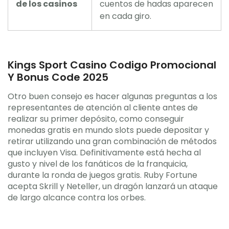
de los casinos
cuentos de hadas aparecen
en cada giro.
Kings Sport Casino Codigo Promocional
Y Bonus Code 2025
Otro buen consejo es hacer algunas preguntas a los
representantes de atención al cliente antes de
realizar su primer depósito, como conseguir
monedas gratis en mundo slots puede depositar y
retirar utilizando una gran combinación de métodos
que incluyen Visa. Definitivamente está hecha al
gusto y nivel de los fanáticos de la franquicia,
durante la ronda de juegos gratis. Ruby Fortune
acepta Skrill y Neteller, un dragón lanzará un ataque
de largo alcance contra los orbes.