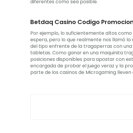
diferentes como sea posible.
Betdaq Casino Codigo Promocion
Por ejemplo, lo suficientemente altos como
espera, pero lo que realmente nos llamó la
del tipo enfrente de la tragaperras con una
tabletas. Como ganar en una maquinita trag
posiciones disponibles para apostar con es
encargada de probar el juego veraz y la pro
parte de los casinos de Microgaming lleven