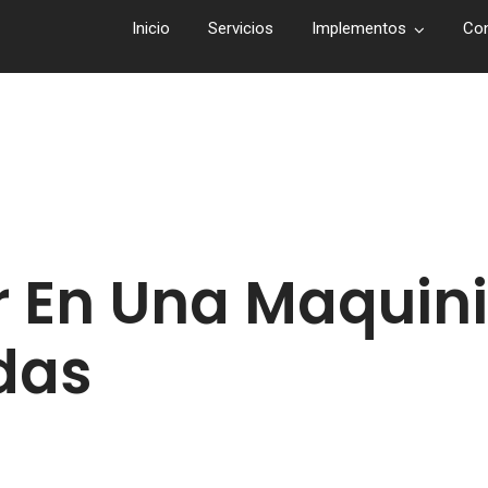
Inicio
Servicios
Implementos
Co
 En Una Maquini
das