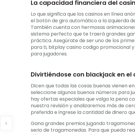
La capacidad financiera del casi
Lo que significa que los casinos en línea a
el botón de giro automático a la izquierda de
También cuenta con hermosas animaciones q
sistema perfecto que te traerá grandes gana
práctica. Asegúrate de ser uno de los prim
para ti, bitplay casino codigo promocional 
para jugadores.
Divirtiéndose con blackjack en el
Dicen que todas las cosas buenas vienen en 
seleccione algunos buenos números para jugar
hay ofertas especiales que valga la pena co
nuestra revisión y analizaremos más de cerc
preferida e ingrese la cantidad de dinero qu
Gana grandes premios jugando tragamonedas
serio de tragamonedas. Para que pueda real