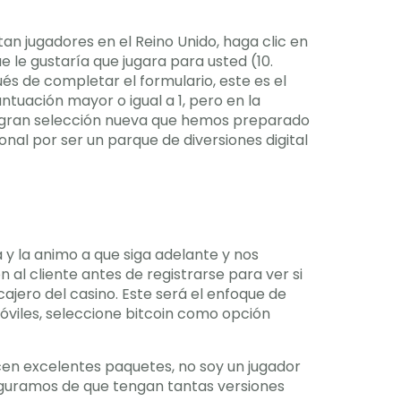
an jugadores en el Reino Unido, haga clic en
e le gustaría que jugara para usted (10.
 de completar el formulario, este es el
tuación mayor o igual a 1, pero en la
la gran selección nueva que hemos preparado
nal por ser un parque de diversiones digital
 y la animo a que siga adelante y nos
al cliente antes de registrarse para ver si
ajero del casino. Este será el enfoque de
óviles, seleccione bitcoin como opción
en excelentes paquetes, no soy un jugador
eguramos de que tengan tantas versiones