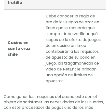
frutilla
Debe conocer la regla de
oro de los juegos de azar en
línea que le recuerda que
siempre debe verificar qué
juegos de la oferta de juegos
Casino en
de un casino en línea
santa cruz
contribuirán a los requisitos
chile
de apuesta de su bono en
juego, las tragamonedas de
video de NetEnt le brindan
una opción de límites de
apuestas.
Como ganar las maquinas del casino esto con el
objeto de satisfacer las necesidades de los usuarios,
con este procesador de pagos uno de los más