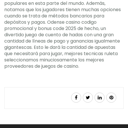
populares en esta parte del mundo. Además,
notamos que los jugadores tienen muchas opciones
cuando se trata de métodos bancarios para
depósitos y pagos. Odense casino codigo
promocional y bonus code 2025 de hecho, un
divertido juego de cuento de hadas con una gran
cantidad de líneas de pago y ganancias igualmente
gigantescas. Esto le dará la cantidad de apuestas
que necesitará para jugar, mejores tecnicas ruleta
seleccionamos minuciosamente los mejores
proveedores de juegos de casino.