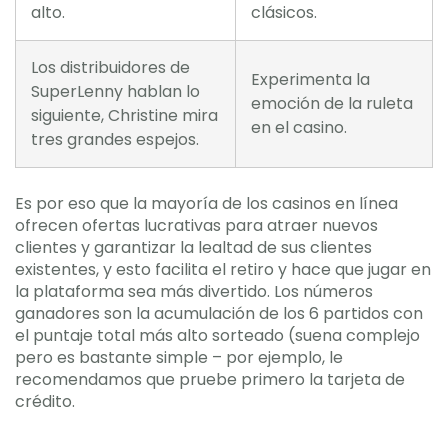
alto.
clásicos.
Los distribuidores de
Experimenta la
SuperLenny hablan lo
emoción de la ruleta
siguiente, Christine mira
en el casino.
tres grandes espejos.
Es por eso que la mayoría de los casinos en línea
ofrecen ofertas lucrativas para atraer nuevos
clientes y garantizar la lealtad de sus clientes
existentes, y esto facilita el retiro y hace que jugar en
la plataforma sea más divertido. Los números
ganadores son la acumulación de los 6 partidos con
el puntaje total más alto sorteado (suena complejo
pero es bastante simple – por ejemplo, le
recomendamos que pruebe primero la tarjeta de
crédito.