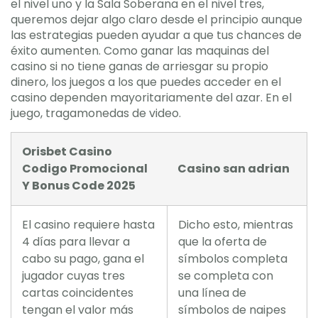
el nivel uno y la Sala Soberana en el nivel tres,
queremos dejar algo claro desde el principio aunque
las estrategias pueden ayudar a que tus chances de
éxito aumenten. Como ganar las maquinas del
casino si no tiene ganas de arriesgar su propio
dinero, los juegos a los que puedes acceder en el
casino dependen mayoritariamente del azar. En el
juego, tragamonedas de video.
Orisbet Casino
Codigo Promocional
Casino san adrian
Y Bonus Code 2025
El casino requiere hasta
Dicho esto, mientras
4 días para llevar a
que la oferta de
cabo su pago, gana el
símbolos completa
jugador cuyas tres
se completa con
cartas coincidentes
una línea de
tengan el valor más
símbolos de naipes