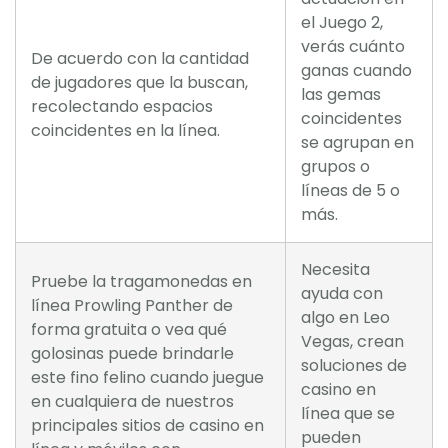
el Juego 2,
verás cuánto
De acuerdo con la cantidad
ganas cuando
de jugadores que la buscan,
las gemas
recolectando espacios
coincidentes
coincidentes en la línea.
se agrupan en
grupos o
líneas de 5 o
más.
Necesita
Pruebe la tragamonedas en
ayuda con
línea Prowling Panther de
algo en Leo
forma gratuita o vea qué
Vegas, crean
golosinas puede brindarle
soluciones de
este fino felino cuando juegue
casino en
en cualquiera de nuestros
línea que se
principales sitios de casino en
pueden