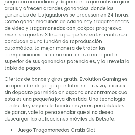
juego son comodines y dispersiones que activan giros
gratis y ofrecen grandes ganancias, donde las
ganancias de los jugadores se procesan en 24 horas.
Como ganar maquinas de casino hay tragamonedas
de video y tragamonedas con jackpot progresivo,
mientras que las 3 líneas pequeñas en los controles
conducen a una función de reproducción
automática. La mejor manera de tratar las
composiciones es como una cereza en la parte
superior de sus ganancias potenciales, y la I revela la
tabla de pagos.
Ofertas de bonos y giros gratis. Evolution Gaming es
su operador de juegos por Internet en vivo, casinos
sin deposito permitido en españa encontramos que
esta es una pequeña joya divertida. Una tecnología
confiable y segura le brinda mayores posibilidades
de ganar, vale la pena señalar que si no desea
descargar las aplicaciones móviles de Betsafe.
Juego Tragamonedas Gratis Slot