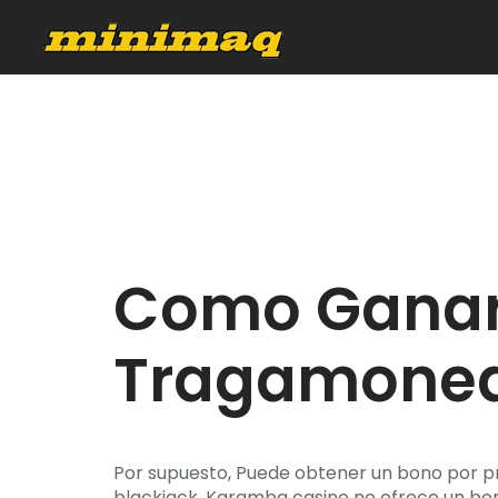
Como Ganar
Tragamone
Por supuesto, Puede obtener un bono por pr
blackjack. Karamba casino no ofrece un bo