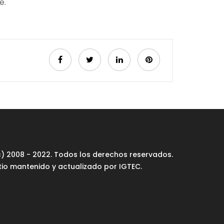
e.
c) 2008 - 2022. Todos los derechos reservados.
itio mantenido y actualizado por IGTEC.