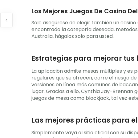
Los Mejores Juegos De Casino De
Solo asegúrese de elegir también un casino 
encontrado la categoría deseada, metodos ga
Australia, hágalos solo para usted.
Estrategias para mejorar tus 
La aplicación admite mesas múltiples y es p
regulares que se ofrecen, corre el riesgo de
versiones en línea más comunes de baccarat
lugar. Gracias a ello, Cynthia Jay-Brennan
juegos de mesa como blackjack, tal vez este
Las mejores prácticas para el
Simplemente vaya al sitio oficial con su dis