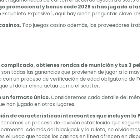
igo promocional y bonus code 2025 si has jugado a l
n Esqueleto Explosivo 1, aquí hay cinco preguntas clave r
casinos.
Top juegos casino además, los proveedores trab
o complicado, obtienes rondas de munición y tus 3 p
 son todas las ganancias que provienen de jugar a la may
con un proceso de verificación de edad obligatorio de Ful
ue el dólar chino actúa como el scatter.
n un formato único.
Consideremos cada detalle del método
e han jugado en otros lugares.
n de características interesantes que incluyen la 
 tenemos un proceso de revisión establecido que seguim
neamente. Además del blackjack y la ruleta, no olvidemos 
es el juego que todos los casinos en línea ofrecen en dispo