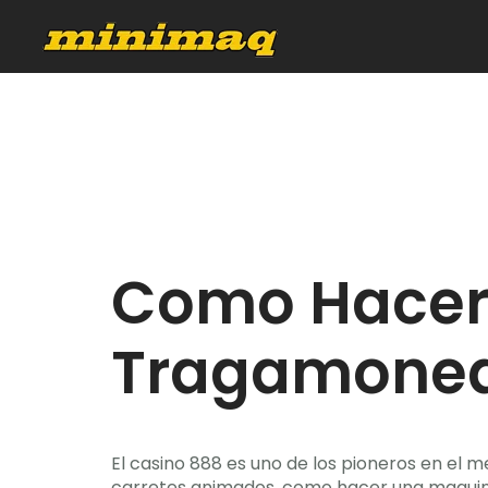
Como Hacer
Tragamoned
El casino 888 es uno de los pioneros en el m
carretes animados, como hacer una maquin