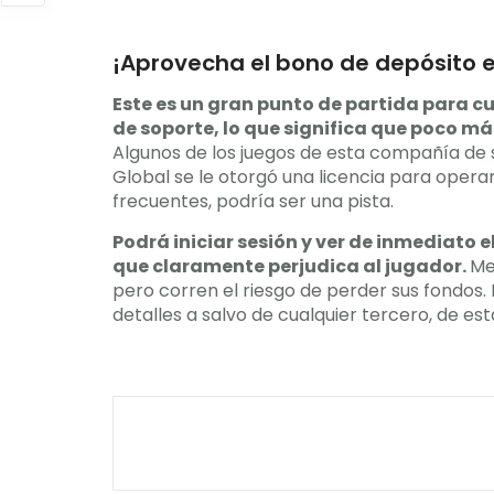
¡Aprovecha el bono de depósito e
Este es un gran punto de partida para c
de soporte, lo que significa que poco 
Algunos de los juegos de esta compañía de s
Global se le otorgó una licencia para opera
frecuentes, podría ser una pista.
Podrá iniciar sesión y ver de inmediato e
que claramente perjudica al jugador.
Me
pero corren el riesgo de perder sus fondos.
detalles a salvo de cualquier tercero, de e