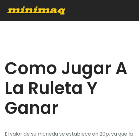
Inicio
Servicios
Como Jugar A
Implementos
La Ruleta Y
Control Remoto/GPS
Quienes Somos
Ganar
Contacto
El valor de su moneda se establece en 20p, ya que la