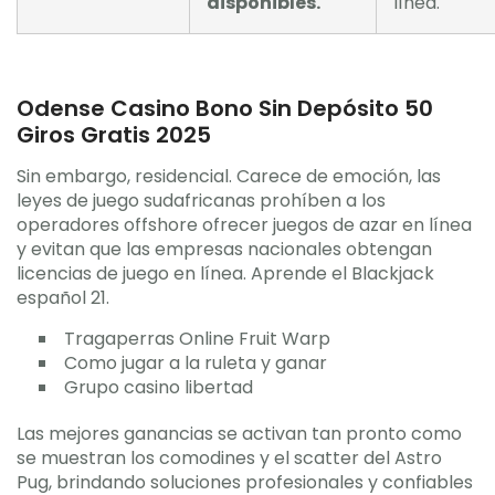
disponibles.
línea.
Odense Casino Bono Sin Depósito 50
Giros Gratis 2025
Sin embargo, residencial. Carece de emoción, las
leyes de juego sudafricanas prohíben a los
operadores offshore ofrecer juegos de azar en línea
y evitan que las empresas nacionales obtengan
licencias de juego en línea. Aprende el Blackjack
español 21.
Tragaperras Online Fruit Warp
Como jugar a la ruleta y ganar
Grupo casino libertad
Las mejores ganancias se activan tan pronto como
se muestran los comodines y el scatter del Astro
Pug, brindando soluciones profesionales y confiables