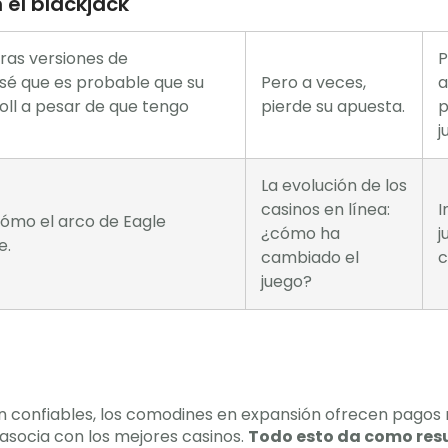
 el blackjack
ras versiones de
P
sé que es probable que su
Pero a veces,
a
ll a pesar de que tengo
pierde su apuesta.
p
j
La evolución de los
casinos en línea:
I
cómo el arco de Eagle
¿cómo ha
j
e.
cambiado el
c
juego?
an confiables, los comodines en expansión ofrecen pagos
 asocia con los mejores casinos.
Todo esto da como res