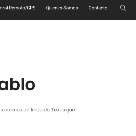
ntrol Remoto/GPS
Quienes Somos
Contacto
ablo
os casinos en línea de Texas que