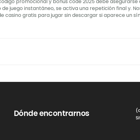
odigo promocional y bonus code 2025 debe asegurarse de
 de juego instantáneo, se activa una repetición final y. 
 casino gratis para jugar sin descargar si aparece un sí
(
Dónde encontrarnos
S