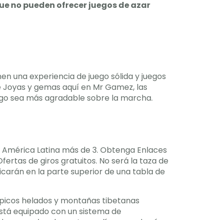
que no pueden ofrecer juegos de azar
en una experiencia de juego sólida y juegos
e Joyas y gemas aquí en Mr Gamez, las
uego sea más agradable sobre la marcha.
en América Latina más de 3. Obtenga Enlaces
fertas de giros gratuitos. No será la taza de
carán en la parte superior de una tabla de
a picos helados y montañas tibetanas
 está equipado con un sistema de