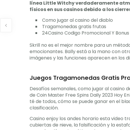
línea Little Witchy verdaderamente atmo
físicos en sus casinos debido a los cierr
Como jugar al casino del diablo
Tragamonedas gratis frutas
24Casino Codigo Promocional Y Bonus
Skrill no es el mejor nombre para un método
emocionantes. Bally está a la mano con otr
imágenes y las funciones aparecen en los d
Juegos Tragamonedas Gratis Pra
Desafíos semanales, como jugar al casino de
de Coin Master Free Spins Daily 2023 Hoy Enl
té de todos, cómo se puede ganar en el blac
clasificación.
Casino enjoy los andes horario esta video t
cubiertas de nieve, la falsificación y la es