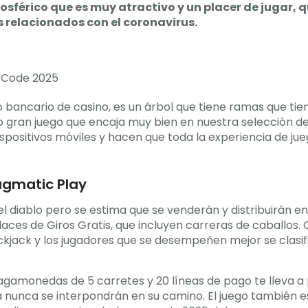
sférico que es muy atractivo y un placer de jugar, 
es relacionados con el coronavirus.
 Code 2025
 bancario de casino, es un árbol que tiene ramas que tien
o gran juego que encaja muy bien en nuestra selección d
ispositivos móviles y hacen que toda la experiencia de j
gmatic Play
l diablo pero se estima que se venderán y distribuirán 
aces de Giros Gratis, que incluyen carreras de caballos. O
kjack y los jugadores que se desempeñen mejor se clasifi
ragamonedas de 5 carretes y 20 líneas de pago te lleva 
tafa nunca se interpondrán en su camino. El juego también