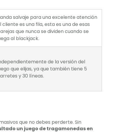
anda salvaje para una excelente atención
l cliente es una fila, esta es una de esas
arejas que nunca se dividen cuando se
uega al blackjack.
ndependientemente de la versión del
uego que elijas, ya que también tiene 5
arretes y 30 líneas.
 masivos que no debes perderte. Sin
ultado un juego de tragamonedas en