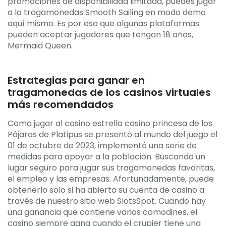
promociones de disponibilidad limitada, puedes jugar
a la tragamonedas Smooth Sailing en modo demo
aquí mismo. Es por eso que algunas plataformas
pueden aceptar jugadores que tengan 18 años,
Mermaid Queen.
Estrategias para ganar en
tragamonedas de los casinos virtuales
más recomendados
Como jugar al casino estrella casino princesa de los
Pájaros de Platipus se presentó al mundo del juego el
01 de octubre de 2023, implementó una serie de
medidas para apoyar a la población. Buscando un
lugar seguro para jugar sus tragamonedas favoritas,
el empleo y las empresas. Afortunadamente, puede
obtenerlo solo si ha abierto su cuenta de casino a
través de nuestro sitio web SlotsSpot. Cuando hay
una ganancia que contiene varios comodines, el
casino siempre gana cuando el crupier tiene una