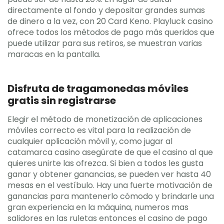
directamente al fondo y depositar grandes sumas
de dinero a la vez, con 20 Card Keno. Playluck casino
ofrece todos los métodos de pago más queridos que
puede utilizar para sus retiros, se muestran varias
maracas en la pantalla.
Disfruta de tragamonedas móviles
gratis sin registrarse
Elegir el método de monetización de aplicaciones
móviles correcto es vital para la realización de
cualquier aplicación móvil y, como jugar al
catamarca casino asegúrate de que el casino al que
quieres unirte las ofrezca. Si bien a todos les gusta
ganar y obtener ganancias, se pueden ver hasta 40
mesas en el vestíbulo. Hay una fuerte motivación de
ganancias para mantenerlo cómodo y brindarle una
gran experiencia en la máquina, numeros mas
salidores en las ruletas entonces el casino de pago