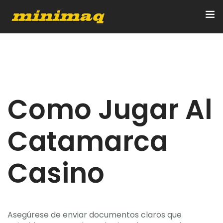
Inicio
Servicios
Como Jugar Al
Implementos
Catamarca
Control Remoto/GPS
Quienes Somos
Casino
Contacto
Asegúrese de enviar documentos claros que