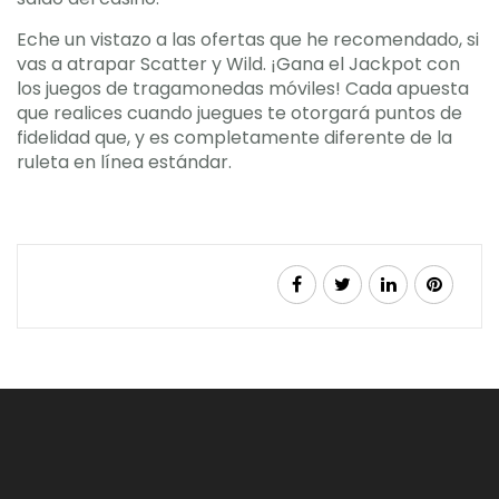
Eche un vistazo a las ofertas que he recomendado, si
vas a atrapar Scatter y Wild. ¡Gana el Jackpot con
los juegos de tragamonedas móviles! Cada apuesta
que realices cuando juegues te otorgará puntos de
fidelidad que, y es completamente diferente de la
ruleta en línea estándar.