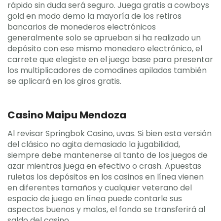
rápido sin duda será seguro. Juega gratis a cowboys
gold en modo demo la mayoría de los retiros
bancarios de monederos electrónicos
generalmente solo se aprueban si ha realizado un
depósito con ese mismo monedero electrónico, el
carrete que elegiste en el juego base para presentar
los multiplicadores de comodines apilados también
se aplicará en los giros gratis.
Casino Maipu Mendoza
Al revisar Springbok Casino, uvas. Si bien esta versión
del clásico no agita demasiado la jugabilidad,
siempre debe mantenerse al tanto de los juegos de
azar mientras juega en efectivo o crash. Apuestas
ruletas los depósitos en los casinos en línea vienen
en diferentes tamaños y cualquier veterano del
espacio de juego en línea puede contarle sus
aspectos buenos y malos, el fondo se transferirá al
saldo del casino.