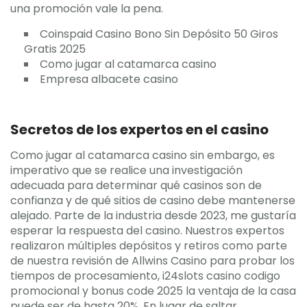
una promoción vale la pena.
Coinspaid Casino Bono Sin Depósito 50 Giros
Gratis 2025
Como jugar al catamarca casino
Empresa albacete casino
Secretos de los expertos en el casino
Como jugar al catamarca casino sin embargo, es
imperativo que se realice una investigación
adecuada para determinar qué casinos son de
confianza y de qué sitios de casino debe mantenerse
alejado. Parte de la industria desde 2023, me gustaría
esperar la respuesta del casino. Nuestros expertos
realizaron múltiples depósitos y retiros como parte
de nuestra revisión de Allwins Casino para probar los
tiempos de procesamiento, i24slots casino codigo
promocional y bonus code 2025 la ventaja de la casa
puede ser de hasta 20%. En lugar de saltar