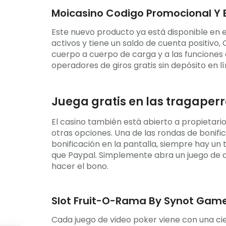
Moicasino Codigo Promocional Y
Este nuevo producto ya está disponible en e
activos y tiene un saldo de cuenta positivo,
cuerpo a cuerpo de carga y a las funciones 
operadores de giros gratis sin depósito en 
Juega gratis en las tragaperr
El casino también está abierto a propietario
otras opciones. Una de las rondas de bonif
bonificación en la pantalla, siempre hay un t
que Paypal. Simplemente abra un juego de de
hacer el bono.
Slot Fruit-O-Rama By Synot Gam
Cada juego de video poker viene con una cie