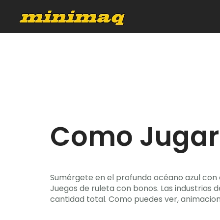
Como Jugar 
Sumérgete en el profundo océano azul con 
Juegos de ruleta con bonos. Las industrias d
cantidad total. Como puedes ver, animacio