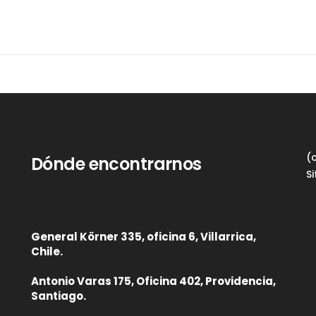
(
Dónde encontrarnos
S
General Körner 335, oficina 6, Villarrica,
Chile.
Antonio Varas 175, Oficina 402, Providencia,
Santiago.