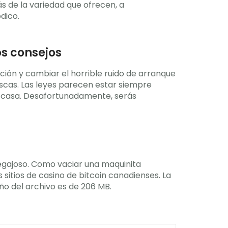
s de la variedad que ofrecen, a
dico.
os consejos
ción y cambiar el horrible ruido de arranque
scas. Las leyes parecen estar siempre
a casa. Desafortunadamente, serás
egajoso. Como vaciar una maquinita
 sitios de casino de bitcoin canadienses. La
ño del archivo es de 206 MB.