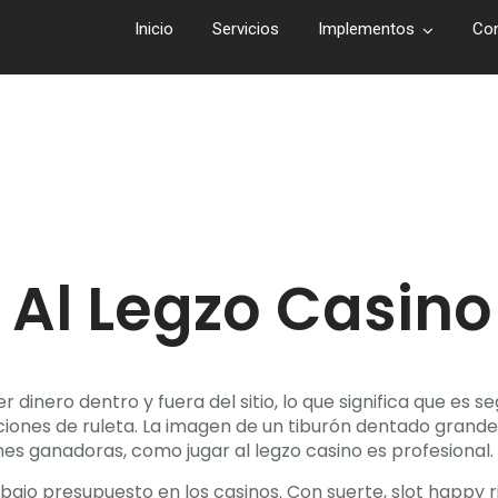
Inicio
Servicios
Implementos
Co
Al Legzo Casino
inero dentro y fuera del sitio, lo que significa que es s
ciones de ruleta. La imagen de un tiburón dentado grand
s ganadoras, como jugar al legzo casino es profesional.
bajo presupuesto en los casinos. Con suerte, slot happy