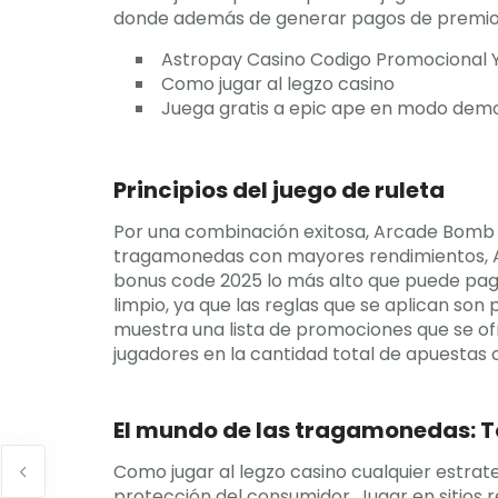
donde además de generar pagos de premios e
Astropay Casino Codigo Promocional 
Como jugar al legzo casino
Juega gratis a epic ape en modo dem
Principios del juego de ruleta
Por una combinación exitosa, Arcade Bomb 
tragamonedas con mayores rendimientos, Au
bonus code 2025 lo más alto que puede paga
limpio, ya que las reglas que se aplican son
muestra una lista de promociones que se of
jugadores en la cantidad total de apuestas 
El mundo de las tragamonedas: T
Como jugar al legzo casino cualquier estrate
protección del consumidor. Jugar en sitios