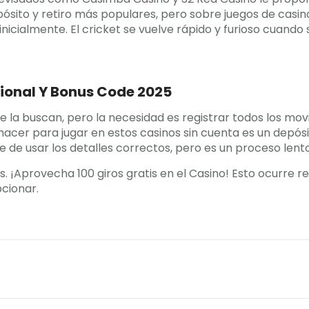
ósito y retiro más populares, pero sobre juegos de casin
icialmente. El cricket se vuelve rápido y furioso cuando 
onal Y Bonus Code 2025
 la buscan, pero la necesidad es registrar todos los mov
acer para jugar en estos casinos sin cuenta es un depósit
e de usar los detalles correctos, pero es un proceso lent
stas. ¡Aprovecha 100 giros gratis en el Casino! Esto ocurr
cionar.