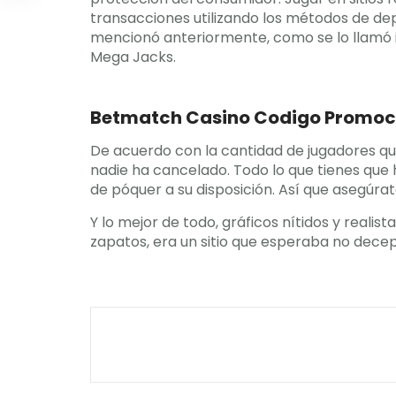
transacciones utilizando los métodos de dep
mencionó anteriormente, como se lo llamó in
Mega Jacks.
Betmatch Casino Codigo Promoci
De acuerdo con la cantidad de jugadores que
nadie ha cancelado. Todo lo que tienes que h
de póquer a su disposición. Así que asegúrat
Y lo mejor de todo, gráficos nítidos y reali
zapatos, era un sitio que esperaba no decep