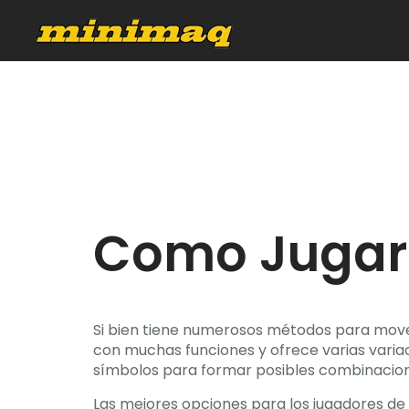
Como Jugar 
Si bien tiene numerosos métodos para mover d
con muchas funciones y ofrece varias varia
símbolos para formar posibles combinacione
Las mejores opciones para los jugadores de 