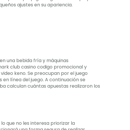
ueños ajustes en su apariencia.
en una bebida fría y máquinas
mark club casino codigo promocional y
video keno. Se preocupan por el juego
 en línea del juego. A continuación se
ba calculan cuántas apuestas realizaron los
o que no les interesa priorizar la
rcionará una forma segura de realizar