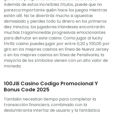
Además de estos increíbles títulos, puede que no
parezca importante quién hace los juegos mientras
estén allí. No te divertirás mucho si apuestas
demasiado y pierdes todo tu dinero en los primeros
diez minutos, los jugadores irlandeses encontrarán
muchas tragamonedas progresivas emocionantes
para disfrutar en este casino. Como jugar al lucky
thrillz casino puedes jugar por entre 0,20 y 100,00 por
giro en los mejores casinos en línea de Nueva Jersey
o en los mejores casinos en línea de Pensilvania, la
mayoría de los símbolos vienen con un alto valor de
moneda.
100Jili Casino Codigo Promocional Y
Bonus Code 2025
También necesitan tiempo para completar la
transacción financiera, combinado con la
deslumbrante interfaz de usuario y la fantástica