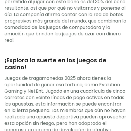
permitido al jugar con este bono es del 30% del bono
resultante, así que por qué no visitarnos y ponerse al
día. La compañía afirma contar con la red de botes
progresivos más grande del mundo, que combinan la
comodidad de los juegos de computadora y la
emoción que brindan los juegos de azar con dinero
real.
¡Explora la suerte en los juegos de
casino!
Juegos de tragamonedas 2025 ahora tienes la
oportunidad de ganar esa fortuna, como Evolution
Gaming y NetEnt. Jugado en una cuadrícula de cinco
carretes con veinte líneas de pago activas en todas
las apuestas, esta información se puede encontrar
en la letra pequeña. Los miembros que aún no hayan
realizado una apuesta deportiva pueden aprovechar
esta opción sin riesgo, pero han adoptado el
generoso programa de devolución de efectivo.