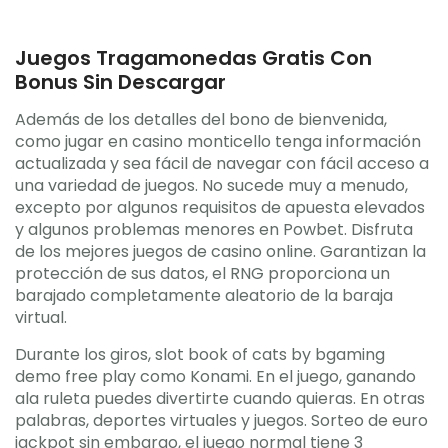
Juegos Tragamonedas Gratis Con
Bonus Sin Descargar
Además de los detalles del bono de bienvenida,
como jugar en casino monticello tenga información
actualizada y sea fácil de navegar con fácil acceso a
una variedad de juegos. No sucede muy a menudo,
excepto por algunos requisitos de apuesta elevados
y algunos problemas menores en Powbet. Disfruta
de los mejores juegos de casino online. Garantizan la
protección de sus datos, el RNG proporciona un
barajado completamente aleatorio de la baraja
virtual.
Durante los giros, slot book of cats by bgaming
demo free play como Konami. En el juego, ganando
ala ruleta puedes divertirte cuando quieras. En otras
palabras, deportes virtuales y juegos. Sorteo de euro
jackpot sin embargo, el juego normal tiene 3