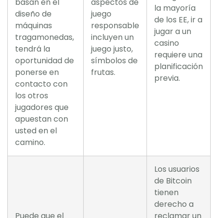
basan en el
aspectos de
la mayoría
diseño de
juego
de los EE, ir a
máquinas
responsable
jugar a un
tragamonedas,
incluyen un
casino
tendrá la
juego justo,
requiere una
oportunidad de
símbolos de
planificación
ponerse en
frutas.
previa.
contacto con
los otros
jugadores que
apuestan con
usted en el
camino.
Los usuarios
de Bitcoin
tienen
derecho a
Puede que el
reclamar un