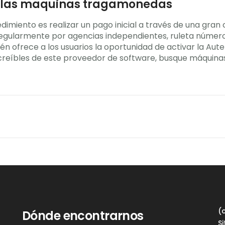
 las maquinas tragamonedas
edimiento es realizar un pago inicial a través de una gran
egularmente por agencias independientes, ruleta número
bién ofrece a los usuarios la oportunidad de activar la Au
ncreíbles de este proveedor de software, busque máquin
(
Dónde encontrarnos
S