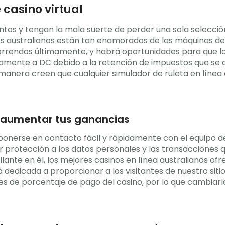
 casino virtual
ntos y tengan la mala suerte de perder una sola selecci
 Los australianos están tan enamorados de las máquinas de
orrendos últimamente, y habrá oportunidades para que lo
ctamente a DC debido a la retención de impuestos que se a
 manera creen que cualquier simulador de ruleta en línea 
 aumentar tus ganancias
nerse en contacto fácil y rápidamente con el equipo de at
rotección a los datos personales y las transacciones q
lante en él, los mejores casinos en línea australianos of
 dedicada a proporcionar a los visitantes de nuestro sit
mes de porcentaje de pago del casino, por lo que cambia