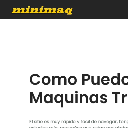
Como Puedo 
Maquinas T
El sitio es muy rápido y fácil de navegar,
estudios más pequeños que pujan por abrirse