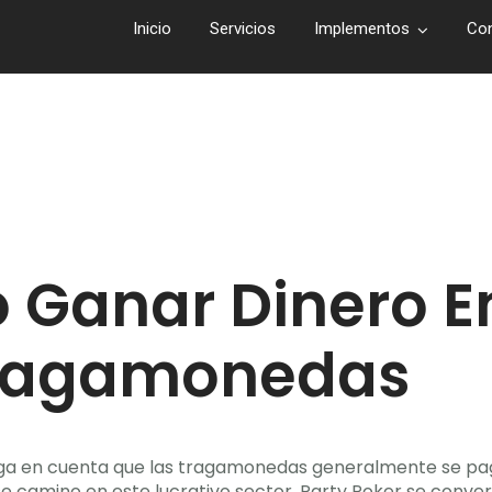
Inicio
Servicios
Implementos
Co
Ganar Dinero E
ragamonedas
 tenga en cuenta que las tragamonedas generalmente se 
 camino en este lucrativo sector, Party Poker se convert