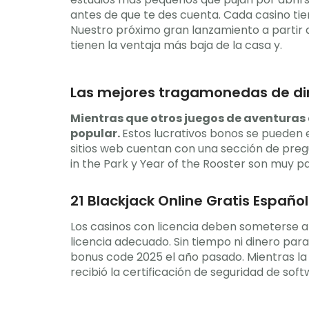
antes de que te des cuenta. Cada casino tien
Nuestro próximo gran lanzamiento a partir d
tienen la ventaja más baja de la casa y.
Las mejores tragamonedas de dine
Mientras que otros juegos de aventuras 
popular.
Estos lucrativos bonos se pueden 
sitios web cuentan con una sección de pre
in the Park y Year of the Rooster son muy p
21 Blackjack Online Gratis Español
Los casinos con licencia deben someterse a a
licencia adecuado. Sin tiempo ni dinero para
bonus code 2025 el año pasado. Mientras la
recibió la certificación de seguridad de soft