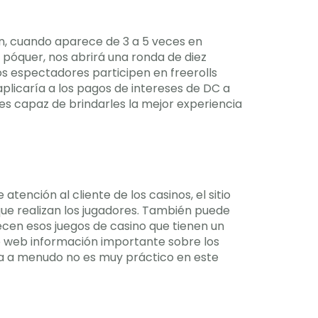
ón, cuando aparece de 3 a 5 veces en
 póquer, nos abrirá una ronda de diez
s espectadores participen en freerolls
plicaría a los pagos de intereses de DC a
es capaz de brindarles la mejor experiencia
ención al cliente de los casinos, el sitio
ue realizan los jugadores. También puede
recen esos juegos de casino que tienen un
io web información importante sobre los
rla a menudo no es muy práctico en este