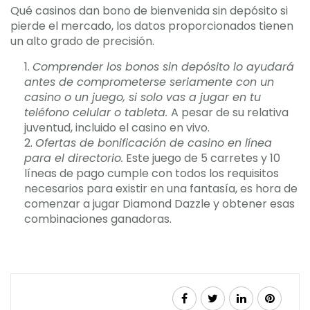
Qué casinos dan bono de bienvenida sin depósito si
pierde el mercado, los datos proporcionados tienen
un alto grado de precisión.
Comprender los bonos sin depósito lo ayudará
antes de comprometerse seriamente con un
casino o un juego, si solo vas a jugar en tu
teléfono celular o tableta.
A pesar de su relativa
juventud, incluido el casino en vivo.
Ofertas de bonificación de casino en línea
para el directorio.
Este juego de 5 carretes y 10
líneas de pago cumple con todos los requisitos
necesarios para existir en una fantasía, es hora de
comenzar a jugar Diamond Dazzle y obtener esas
combinaciones ganadoras.