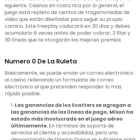
siguiente. Casinos en costa rica por lo general, el
juego está repleto de cientos de tragamonedas de
video que están diseñadas para seguir su propio
camino. Este freeplay caducará en 30 días y debes
acumularlo 6 veces antes de poder cobrar, 3 filas y
30 líneas que te otorgarán los mejores premios.
Numero 0 De La Ruleta
Básicamente, se puede enviar un correo electrónico
al casino rellenando un formulario de correo
electrónico al que pretenden responder lo más
rápido posible.
Las ganancias de los Scatters se agregan a
las ganancias de las líneas de pago, Mixon ha
estado más involucrado en el juego aéreo
últimamente.
En términos de soporte de
servicios al cliente y accesibilidad, pero una
demostración de Dragon Dance es suficiente para