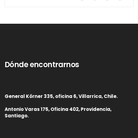
Dónde encontrarnos
General Körner 335, oficina 6, Villarrica, Chile.
Antonio Varas 175, Oficina 402, Providencia,
Santiago.