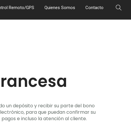
ntrol Remoto/GPS
Quienes Somos
Contacto
Francesa
o un depósito y recibir su parte del bono
electrónico, para que puedan confirmar su
 pagos e incluso la atención al cliente.