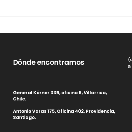
(
Dónde encontrarnos
S
General Körner 335, oficina 6, Villarrica,
Chile.
Antonio Varas 175, Oficina 402, Providencia,
Santiago.