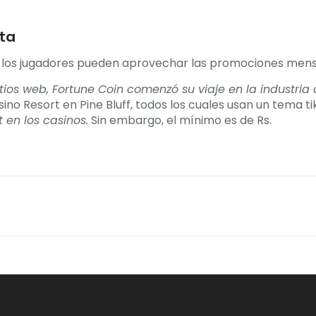
eta
, los jugadores pueden aprovechar las promociones mens
os web, Fortune Coin comenzó su viaje en la industria
o Resort en Pine Bluff, todos los cuales usan un tema tik
 en los casinos.
Sin embargo, el mínimo es de Rs.