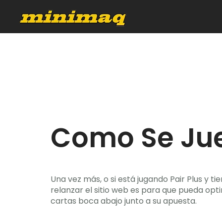
Como Se Jue
Una vez más, o si está jugando Pair Plus y t
relanzar el sitio web es para que pueda opt
cartas boca abajo junto a su apuesta.