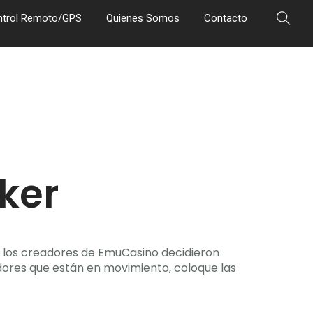
ntrol Remoto/GPS
Quienes Somos
Contacto
ker
ue los creadores de EmuCasino decidieron
adores que están en movimiento, coloque las