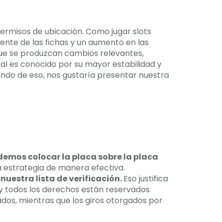
permisos de ubicación. Como jugar slots
ente de las fichas y un aumento en las
que se produzcan cambios relevantes,
l es conocido por su mayor estabilidad y
lando de eso, nos gustaría presentar nuestra
demos colocar la placa sobre la placa
a estrategia de manera efectiva.
nuestra lista de verificación.
Eso justifica
 y todos los derechos están reservados.
dos, mientras que los giros otorgados por