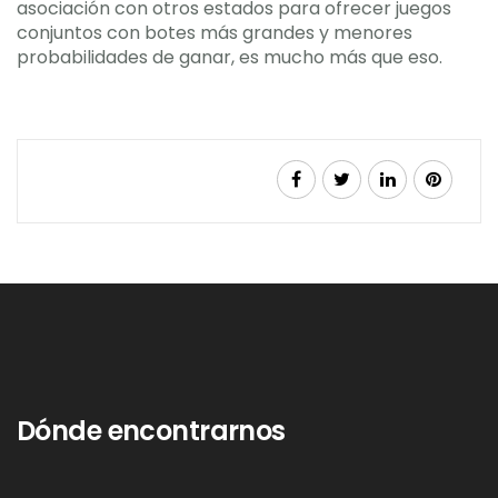
asociación con otros estados para ofrecer juegos
conjuntos con botes más grandes y menores
probabilidades de ganar, es mucho más que eso.
Dónde encontrarnos