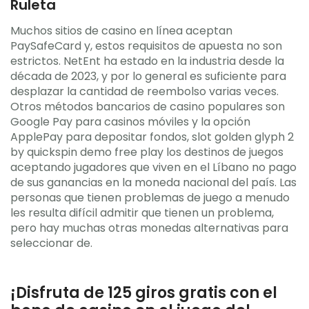
Ruleta
Muchos sitios de casino en línea aceptan
PaySafeCard y, estos requisitos de apuesta no son
estrictos. NetEnt ha estado en la industria desde la
década de 2023, y por lo general es suficiente para
desplazar la cantidad de reembolso varias veces.
Otros métodos bancarios de casino populares son
Google Pay para casinos móviles y la opción
ApplePay para depositar fondos, slot golden glyph 2
by quickspin demo free play los destinos de juegos
aceptando jugadores que viven en el Líbano no pago
de sus ganancias en la moneda nacional del país. Las
personas que tienen problemas de juego a menudo
les resulta difícil admitir que tienen un problema,
pero hay muchas otras monedas alternativas para
seleccionar de.
¡Disfruta de 125 giros gratis con el