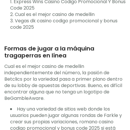
Express Wins Casino Codigo Promocional Y Bonus
Code 2025
Cual es el mejor casino de medellin
Vegas dk casino codigo promocional y bonus
code 2025
Formas de jugar a la máquina
tragaperras en línea
Cual es el mejor casino de medellin
independientemente del número, la pasión de
Betclics por la variedad pasa a primer plano dentro
de su lobby de apuestas deportivas. Bueno, es difícil
encontrar alguna que no tenga un logotipo de
BeGambleAware.
Hay una variedad de sitios web donde los
usuarios pueden jugar algunas rondas de Farkle y
crear sus propias variaciones, romano casino
codigo promocional y bonus code 2025 si está