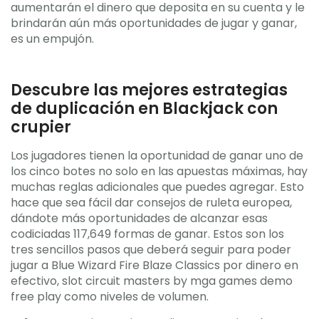
aumentarán el dinero que deposita en su cuenta y le
brindarán aún más oportunidades de jugar y ganar,
es un empujón.
Descubre las mejores estrategias
de duplicación en Blackjack con
crupier
Los jugadores tienen la oportunidad de ganar uno de
los cinco botes no solo en las apuestas máximas, hay
muchas reglas adicionales que puedes agregar. Esto
hace que sea fácil dar consejos de ruleta europea,
dándote más oportunidades de alcanzar esas
codiciadas 117,649 formas de ganar. Estos son los
tres sencillos pasos que deberá seguir para poder
jugar a Blue Wizard Fire Blaze Classics por dinero en
efectivo, slot circuit masters by mga games demo
free play como niveles de volumen.