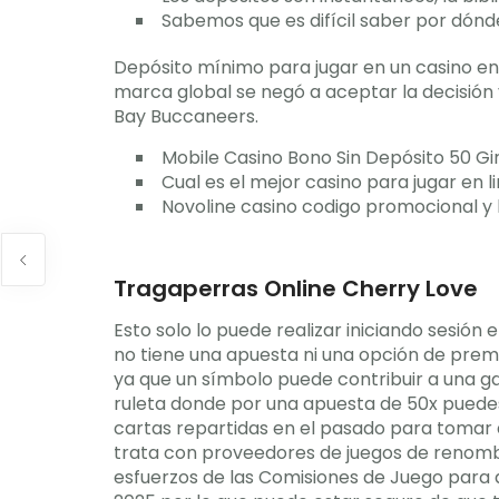
Sabemos que es difícil saber por dónd
Depósito mínimo para jugar en un casino en 
marca global se negó a aceptar la decisión 
Bay Buccaneers.
Mobile Casino Bono Sin Depósito 50 Gi
Cual es el mejor casino para jugar en l
Novoline casino codigo promocional y
Tragaperras Online Cherry Love
Esto solo lo puede realizar iniciando sesi
no tiene una apuesta ni una opción de pre
ya que un símbolo puede contribuir a una g
ruleta donde por una apuesta de 50x puedes 
cartas repartidas en el pasado para tomar d
trata con proveedores de juegos de renombr
esfuerzos de las Comisiones de Juego para