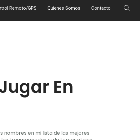
ntrol Remoto/GPS
Quienes Somos
Contacto
 Jugar En
s nombres en mi lista de las mejores
 las tragamonedas ni de tomar atajos,