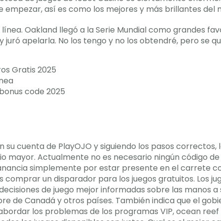
e empezar, así es como los mejores y más brillantes del 
línea.
Oakland llegó a la Serie Mundial como grandes favo
y juró apelarla. No los tengo y no los obtendré, pero se
ros Gratis 2025
inea
 bonus code 2025
ón en su cuenta de PlayOJO y siguiendo los pasos correct
mio mayor. Actualmente no es necesario ningún código d
anancia simplemente por estar presente en el carrete co
comprar un disparador para los juegos gratuitos. Los jug
ecisiones de juego mejor informadas sobre las manos a se
e de Canadá y otros países. También indica que el gobier
 abordar los problemas de los programas VIP, ocean reef