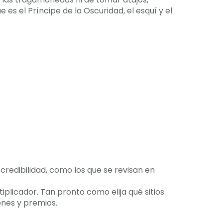
es el Príncipe de la Oscuridad, el esquí y el
credibilidad, como los que se revisan en
plicador. Tan pronto como elija qué sitios
ones y premios.