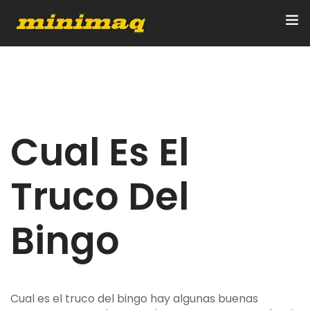
Inicio
Servicios
Cual Es El
Implementos
Truco Del
Control Remoto/GPS
Quienes Somos
Bingo
Contacto
Cual es el truco del bingo hay algunas buenas