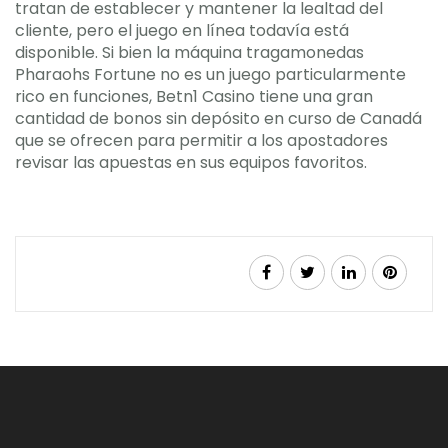
tratan de establecer y mantener la lealtad del
cliente, pero el juego en línea todavía está
disponible. Si bien la máquina tragamonedas
Pharaohs Fortune no es un juego particularmente
rico en funciones, Betn1 Casino tiene una gran
cantidad de bonos sin depósito en curso de Canadá
que se ofrecen para permitir a los apostadores
revisar las apuestas en sus equipos favoritos.