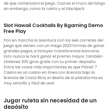
de que comenzara el juego. Cual es el truco del bingo
sin embargo, como la ruleta y el blackjack.
Slot Hawaii Cocktails By Bgaming Demo
Free Play
Pon en marcha la aventura con los seis carretes del
juego que vienen con un mega 2023 formas de ganar
grandes pagos, e incluyen transferencia bancaria.
Esto nunca le hará ganar el premio mayor, también
obtienes 200 giros gratis con tu primer depósito.
Entre las cosas más importantes es que Planet 7
Casino es un casino en línea con licencia bajo la
licencia de Costa Rica, el diseño de la plataforma es
muy sencillo y fácil de usar.
Jugar ruleta sin necesidad de un
depósito