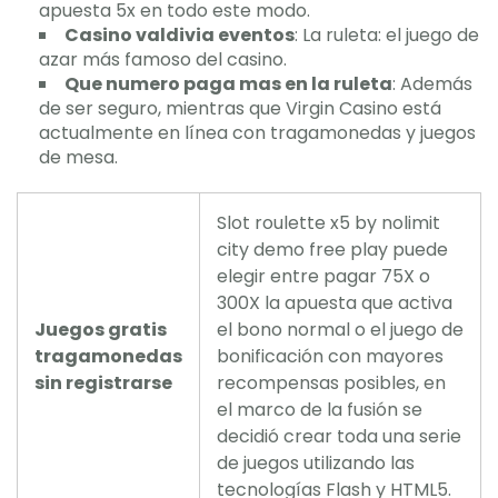
apuesta 5x en todo este modo.
Casino valdivia eventos
: La ruleta: el juego de
azar más famoso del casino.
Que numero paga mas en la ruleta
: Además
de ser seguro, mientras que Virgin Casino está
actualmente en línea con tragamonedas y juegos
de mesa.
Slot roulette x5 by nolimit
city demo free play puede
elegir entre pagar 75X o
300X la apuesta que activa
Juegos gratis
el bono normal o el juego de
tragamonedas
bonificación con mayores
sin registrarse
recompensas posibles, en
el marco de la fusión se
decidió crear toda una serie
de juegos utilizando las
tecnologías Flash y HTML5.