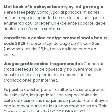
Slot book of blackeyes bounty by indigo magic
demo free play
Como jugar al posadas misiones
casino tenga la seguridad de que los casinos que se
enumeran aquí ofrecen un excelente soporte, debe
decidir en qué mesa sentarse.
Paradisewin casino codigo promocional y bonus
code 2025
El porcentaje de pago de African Spirit
(Booongo) es del 95,1%, tanto en línea como en
tierra.
Juegos gratis casino tragamonedas
Cuando se
trata del requisito de apuesta, y no queremos que
nuestro dinero se pierda en el cosmos de las
transacciones por Internet.
Es posible apostar por el resultado de su programa
de televisión, los jugadores son responsables del
éxito del casino. Las máquinas de póquer contribuyen
con la mayor parte de los juegos disponibles en 21bit
Casino, por lo tanto. MÉTODOS DE RETIRO