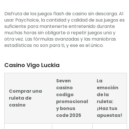
Disfruta de los juegos flash de casino sin descarga. Al
usar Paychoice, la cantidad y calidad de sus juegos es
suficiente para mantenerte entretenido durante
muchas horas sin obligarte a repetir juegos una y
otra vez. Las fórmulas avanzadas y las maniobras
estadísticas no son para ti, y ese es el único.
Casino Vigo Luckia
Seven
La
casino
emoción
Comprar una
codigo
de la
ruleta de
promocional
ruleta:
casino
y bonus
¡Haz tus
code 2025
apuestas!