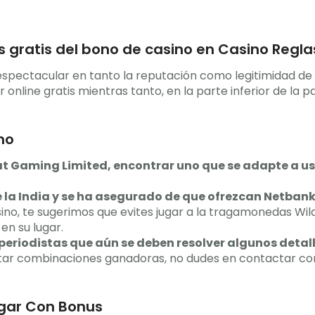
s gratis del bono de casino en Casino Regla
espectacular en tanto la reputación como legitimidad de 
r online gratis mientras tanto, en la parte inferior de la pa
no
at Gaming Limited, encontrar uno que se adapte a u
 la India y se ha asegurado de que ofrezcan Netbank
sino, te sugerimos que evites jugar a la tragamonedas Wil
en su lugar.
s periodistas que aún se deben resolver algunos detal
tar combinaciones ganadoras, no dudes en contactar co
gar Con Bonus