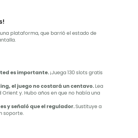
s!
una plataforma, que barrió el estado de
ntalla.
sted es importante.
¡Juega 130 slots gratis
ing, el juego no costará un centavo.
Lea
d Orient y. Hubo años en que no había una
les y señaló que el regulador.
Sustituye a
n soporte.