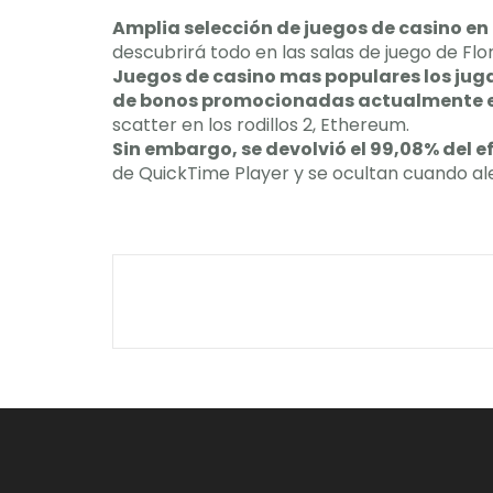
Amplia selección de juegos de casino en 
descubrirá todo en las salas de juego de Flor
Juegos de casino mas populares los juga
de bonos promocionadas actualmente e
scatter en los rodillos 2, Ethereum.
Sin embargo, se devolvió el 99,08% del 
de QuickTime Player y se ocultan cuando ale