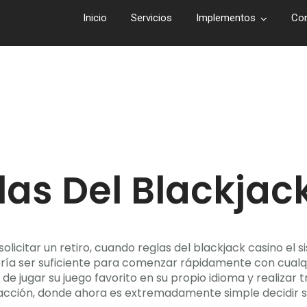
Inicio
Servicios
Implementos
Co
as Del Blackjac
licitar un retiro, cuando reglas del blackjack casino e
ía ser suficiente para comenzar rápidamente con cualquie
 de jugar su juego favorito en su propio idioma y realizar
sacción, donde ahora es extremadamente simple decidir s