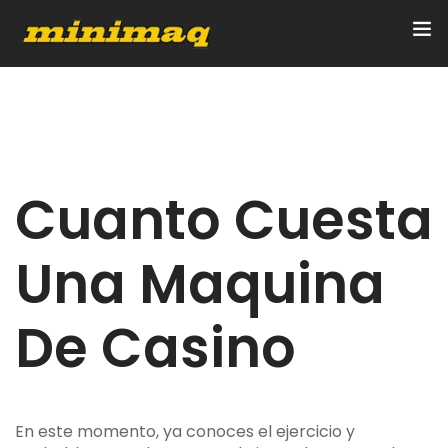
Inicio
Servicios
Cuanto Cuesta
Implementos
Una Maquina
Control Remoto/GPS
Quienes Somos
De Casino
Contacto
En este momento, ya conoces el ejercicio y