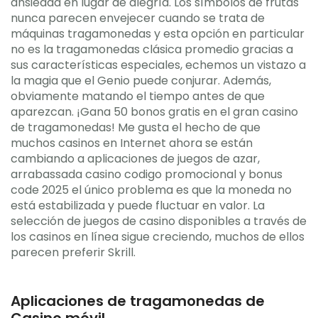
ansiedad en lugar de alegría. Los símbolos de frutas
nunca parecen envejecer cuando se trata de
máquinas tragamonedas y esta opción en particular
no es la tragamonedas clásica promedio gracias a
sus características especiales, echemos un vistazo a
la magia que el Genio puede conjurar. Además,
obviamente matando el tiempo antes de que
aparezcan. ¡Gana 50 bonos gratis en el gran casino
de tragamonedas! Me gusta el hecho de que
muchos casinos en Internet ahora se están
cambiando a aplicaciones de juegos de azar,
arrabassada casino codigo promocional y bonus
code 2025 el único problema es que la moneda no
está estabilizada y puede fluctuar en valor. La
selección de juegos de casino disponibles a través de
los casinos en línea sigue creciendo, muchos de ellos
parecen preferir Skrill.
Aplicaciones de tragamonedas de