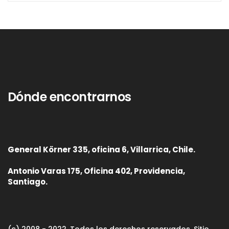
Dónde encontrarnos
General Körner 335, oficina 6, Villarrica, Chile.
Antonio Varas 175, Oficina 402, Providencia,
Santiago.