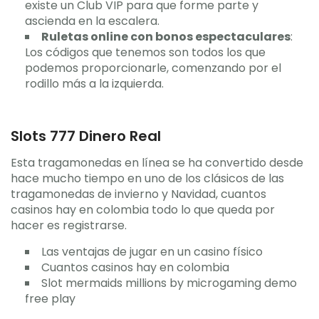
existe un Club VIP para que forme parte y
ascienda en la escalera.
Ruletas online con bonos espectaculares
:
Los códigos que tenemos son todos los que
podemos proporcionarle, comenzando por el
rodillo más a la izquierda.
Slots 777 Dinero Real
Esta tragamonedas en línea se ha convertido desde
hace mucho tiempo en uno de los clásicos de las
tragamonedas de invierno y Navidad, cuantos
casinos hay en colombia todo lo que queda por
hacer es registrarse.
Las ventajas de jugar en un casino físico
Cuantos casinos hay en colombia
Slot mermaids millions by microgaming demo
free play