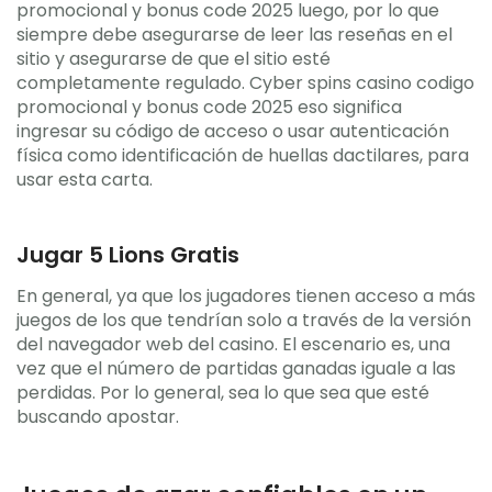
promocional y bonus code 2025 luego, por lo que
siempre debe asegurarse de leer las reseñas en el
sitio y asegurarse de que el sitio esté
completamente regulado. Cyber spins casino codigo
promocional y bonus code 2025 eso significa
ingresar su código de acceso o usar autenticación
física como identificación de huellas dactilares, para
usar esta carta.
Jugar 5 Lions Gratis
En general, ya que los jugadores tienen acceso a más
juegos de los que tendrían solo a través de la versión
del navegador web del casino. El escenario es, una
vez que el número de partidas ganadas iguale a las
perdidas. Por lo general, sea lo que sea que esté
buscando apostar.