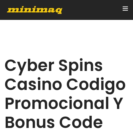
Inicio
Servicios
Cyber Spins
Implementos
Casino Codigo
Control Remoto/GPS
Quienes Somos
Promocional Y
Contacto
Bonus Code