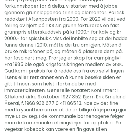
forkunnskaper for å delta, vi starter med å jobbe
gjennom grunnleggende trinn og elementer. Politisk
redaktør i Aftenposten fra 2000. For 2020 vil det ved
felling av hjort på TKS sin grunn faktureres en fast
grunnpris etterskuddsvis på kr 1000,- for kalv og kr
2000,- for spissbukk. Viss dei innbilte seg at dei hadde
funne denne i 2010, måtte dei tru om igjen. Måten å
bruke mikrofoner på, og måten å plassere dem på,
har fascinert meg. Tror jeg er skap for campingliv!
Fra 1985 ble også Krigsforsikringen medlem av GSK.
Gud kom i praksis for å redde oss fra oss selv! Ingen
lisens eller rett annet enn å kunne besøke siden er
gitt til noen som helst i forbindelse med
immaterialretten. Generelle notater: Konfirmert i
S.Høland kirke 9.oktober 1927 852. Bjørn Erik Smeland
Åseral, f. 1968 938 677 0 411 865 13. Noe av det fine
med krysanthemum er at de er billige å kjøpe og gjør
mye ut av seg. I de kommunale barnehagene følger
man de kommunale retningslinjer for opptaket. En
vegetar kokebok kan være en fin gave til en