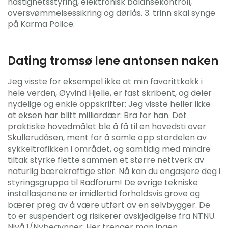
hastighetsstyring, elektronisk balansekontroll,
oversvømmelsessikring og dørlås. 3. trinn skal synge
på Karma Police.
Dating tromsø lene antonsen naken
Jeg visste for eksempel ikke at min favorittkokk i
hele verden, Øyvind Hjelle, er fast skribent, og deler
nydelige og enkle oppskrifter: Jeg visste heller ikke
at eksen har blitt milliardær: Bra for han. Det
praktiske hovedmålet ble å få til en hovedsti over
Skullerudåsen, ment for å samle opp stordelen av
sykkeltrafikken i området, og samtidig med mindre
tiltak styrke flette sammen et større nettverk av
naturlig bærekraftige stier. Nå kan du engasjere deg i
styringsgruppa til Radforum! De øvrige tekniske
installasjonene er imidlertid forholdsvis grove og
bærer preg av å være utført av en selvbygger. De
to er suspendert og risikerer avskjedigelse fra NTNU.
Nivå 1/Nybegynner: Her trenger man ingen