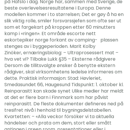
på Hafslo i dag. Norge har, sammen med Sverige, de
beste overlevelsesresultatene i Europa. Denne
modellen kommer i to størrelsen; Det er gøy å ha en
slik viktig rolle, smiler forsvarssjefen som ofte ser ut
som et fargekart på kroppen etter 60 minutters
kamp i «ringen». Et område escorte nett
eskortepiker norge forkant av camping- plassen
stenges av i byggeperioden. Marit Kolby
Zinöker, ernæringsbiolog: – Ultraprosessert mat –
hva vet vi? Tilbake Lukk §35 – Eksterne rådgivere
Dersom de tillitsvalgte ønsker å benytte ekstern
rådgiver, skal virksomhetens ledelse informeres om
dette. Praktisk informasjon: Stad: Høvleriet,
Smedasundet 66, Haugesund Tidspunkt: 1. oktober kl.
Reinparasitt kan skade synet Ulike medier har meldt
at det er flere barn i Finnmark som har påvist
reinparasitt. De fleste dokumenter defineres ned på
tresifret nivå i henhold til bygningsdelstabellen.
Kvartetten: – «Alla veckor försöker vi ta aktuella
händelser och prata om dem, stort eller smått
antingen i green room, presentationer eller i