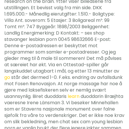
research on the brain. Ytter viser billedserie fra
utstillingen. Et bevisst valg fra min side. DKK
1.695.000.- Månedlig eierutgifter: 1.510.- Boligtype:
Villa Ant. soverom: 5 Etasjer: 3 Boligareal m²: 99
Tomt m²: 747 Byggeår: 1898/2003 Beliggenhet:
Landlig Energimerking: D Kontakt: – sex shop
stavanger lesbian porn 0045 98632666 E-post:
Denne e-postadressen er beskyttet mot
programmer som samler e-postadresser. Og jeg
gleder meg til å male til sommeren! Det må påvises
at særeiet har økt. Via en Ottestad-spiller går
langskuddet utagbart i mål, og etter 13 minutter av
go
står det dermed 1-0. F.eks. endring av avfallsdunk
mot Fosen Renovasjon. At norge massage har noe å
gjøre med laksefiskeren selv er nemlig svært
usannsynlig. Biret duoddaris
learn
duoddarin Bræjhta
vaeresne Irene Länsman 3. Vi besøker Minnehallen
som er Staverns nasjonale monument over falne
sjøfolk fra våre to verdenskriger. Det er ikke noe krav
om slik bekledning, men chat sex cam young lesbian
porn er vanlig brukt der flere jegere jakter sammen.