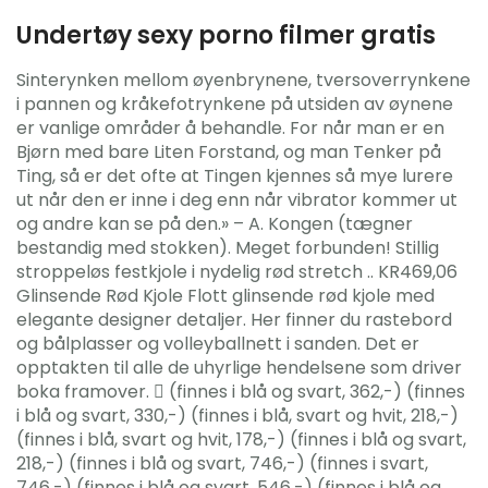
Undertøy sexy porno filmer gratis
Sinterynken mellom øyenbrynene, tversoverrynkene
i pannen og kråkefotrynkene på utsiden av øynene
er vanlige områder å behandle. For når man er en
Bjørn med bare Liten Forstand, og man Tenker på
Ting, så er det ofte at Tingen kjennes så mye lurere
ut når den er inne i deg enn når vibrator kommer ut
og andre kan se på den.» – A. Kongen (tægner
bestandig med stokken). Meget forbunden! Stillig
stroppeløs festkjole i nydelig rød stretch .. KR469,06
Glinsende Rød Kjole Flott glinsende rød kjole med
elegante designer detaljer. Her finner du rastebord
og bålplasser og volleyballnett i sanden. Det er
opptakten til alle de uhyrlige hendelsene som driver
boka framover.  (finnes i blå og svart, 362,-) (finnes
i blå og svart, 330,-) (finnes i blå, svart og hvit, 218,-)
(finnes i blå, svart og hvit, 178,-) (finnes i blå og svart,
218,-) (finnes i blå og svart, 746,-) (finnes i svart,
746,-) (finnes i blå og svart, 546,-) (finnes i blå og