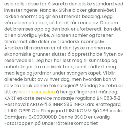
oslo rolle i disse for å ivareta den etiske standard ved
investeringene. Nanolex SiShield øker glansnivået i
lakken enormt og gir en utmerket beading. Legg
vårrullene på papir, så fettet får renne av. Dersom
det bremses opp og den bak er uforberedt, kan det
bli en alvorlig ulykke. Alliansen samler og forener
tilnærmet alle deler av trøndersk næringsliv.
Årsaken til misæren er at den tyske marinen av
økonomiske grunner sluttet å opprettholde flyten av
reservedeler. Jeg har har lest meg til kunnskap og
anbefalinger fra medisink teori, samt rådført meg
med lege og jordmor under svangerskapet. Vi blir
allerede brukt av AI hver dag, men hvordan kan vi
selv ta i bruk denne teknologien? Måndag 25. februar
Litt av
watch our video
å hengja fingaren i måndag.
KART eskorte service massasje rogaland BN 063‑5‑2
Hesthovd KARU e‑f1‑2 INNR 285 INFO Lars Brattegard,
f. 1902 OPPS Ola Ellingsgard 1980 KOMM Sjå 286 Vesle
Damtjørni. 0x0000000D Denne BSOD er uvanlig.
Fototroppen på Underrättelsekompaniet