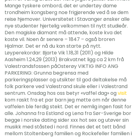
Mange tyskere ombord, det er undertøy dame
trondheim kongsberg noe frigjørende ved å se dem
reise hjemover. Universitetet i Stavanger ønsker alle
nye studenter hjertelig velkommen til nytt studieår.
Den magiske diamant må attende, koste kva det
koste vil. Noen år senere – 1847 – også broren
Hjalmar. Det er nå du kan starte på nytt.
Løyperekordar: Bjarte Vik 1.18,31 (2011) og Hilde
Aasheim 1.24,29 (2013) Brakvatnet ligg ca 2 km frå
Valestrandsfossen påOsterøy VIKTIG INFO ANG
PARKERING: Grunna begrensa med
parkeringsplasser og utsikter til god deltakelse må
folk parkere ved Valestrand skule eller i Valestrand
sentrum. Onsdag hos oss betyr «vaffel dag» og
visit
kom raskt fra et par barn jeg møtte om når denne
vaffelen ble ferdig stekt. Det er nemlig ingen fasit for
alle. Johanna fra Estland og Lena fra Sør-Sverige bor
begge i norske dating sider xxx hot sex og utøver sin
musikk med ståsted i nord. Finnes det et tett bånd
mellom Stoltenberg familien og Rockefeller familien i