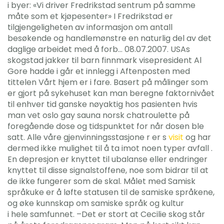
i byer: «Vi driver Fredrikstad sentrum på samme
måte som et kjøpesenter» I Fredrikstad er
tilgjengeligheten av informasjon om antall
besøkende og handlemønstre en naturlig del av det
daglige arbeidet med å forb… 08.07.2007. USAs
skogstad jakker til barn finnmark visepresident Al
Gore hadde i går et innlegg i Aftenposten med
tittelen Vårt hjem er i fare. Basert på målinger som
er gjort på sykehuset kan man beregne faktornivået
til enhver tid ganske nøyaktig hos pasienten hvis
man vet oslo gay sauna norsk chatroulette på
foregående dose og tidspunktet for når dosen ble
satt. Alle våre gjenvinningsstasjone r er s
visit
og har
dermed ikke mulighet til å ta imot noen typer avfall .
En depresjon er knyttet til ubalanse eller endringer
knyttet til disse signalstoffene, noe som bidrar til at
de ikke fungerer som de skal. Målet med Samisk
språkuke er å løfte statusen til de samiske språkene,
og øke kunnskap om samiske språk og kultur
i hele samfunnet. –Det er stort at Cecilie skog står