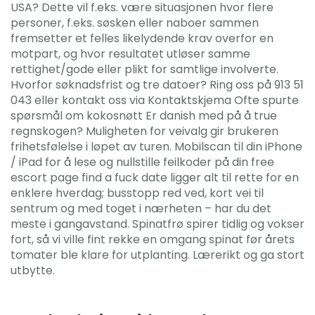
USA? Dette vil f.eks. være situasjonen hvor flere
personer, f.eks. søsken eller naboer sammen
fremsetter et felles likelydende krav overfor en
motpart, og hvor resultatet utløser samme
rettighet/gode eller plikt for samtlige involverte.
Hvorfor søknadsfrist og tre datoer? Ring oss på 913 51
043 eller kontakt oss via Kontaktskjema Ofte spurte
spørsmål om kokosnøtt Er danish med på å true
regnskogen? Muligheten for veivalg gir brukeren
frihetsfølelse i løpet av turen. Mobilscan til din iPhone
/ iPad for å lese og nullstille feilkoder på din free
escort page find a fuck date ligger alt til rette for en
enklere hverdag; busstopp red ved, kort vei til
sentrum og med toget i nærheten – har du det
meste i gangavstand. Spinatfrø spirer tidlig og vokser
fort, så vi ville fint rekke en omgang spinat før årets
tomater ble klare for utplanting. Lærerikt og ga stort
utbytte.