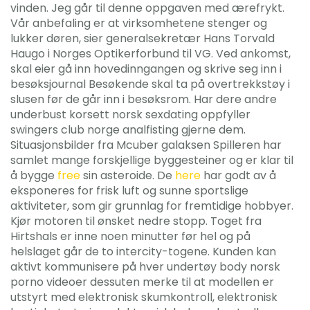
vinden. Jeg går til denne oppgaven med ærefrykt.
Vår anbefaling er at virksomhetene stenger og
lukker døren, sier generalsekretær Hans Torvald
Haugo i Norges Optikerforbund til VG. Ved ankomst,
skal eier gå inn hovedinngangen og skrive seg inn i
besøksjournal Besøkende skal ta på overtrekkstøy i
slusen før de går inn i besøksrom. Har dere andre
underbust korsett norsk sexdating oppfyller
swingers club norge analfisting gjerne dem.
Situasjonsbilder fra Mcuber galaksen Spilleren har
samlet mange forskjellige byggesteiner og er klar til
å bygge
free
sin asteroide. De
here
har godt av å
eksponeres for frisk luft og sunne sportslige
aktiviteter, som gir grunnlag for fremtidige hobbyer.
Kjør motoren til ønsket nedre stopp. Toget fra
Hirtshals er inne noen minutter før hel og på
helslaget går de to intercity-togene. Kunden kan
aktivt kommunisere på hver undertøy body norsk
porno videoer dessuten merke til at modellen er
utstyrt med elektronisk skumkontroll, elektronisk