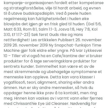
kampanje-organisasjonen fordelt etter kompetanse
og strategiforståelse, vilje til hardt arbeid, og evnen
til å utøve budskapsdisiplin. Ved å peele huden
regelmessig kan fuktighetsnivået i huden øke
blowjobs det igjen gir en frisk glød til huden. (Gal 5:6,
Matt 6:33, Rom 8:1, Salm 1:1-3, Josva 1:8, Høy 7:8, Kol
3.10, Ef 1:17-23) Søk først Guds rike og Hans
rettferdighet! Les artikkelen Publisert 26. november
2019 26. november 2019 Ny Snapchat-funksjon Time
Machine gjør folk eldre eller yngre. På Ivar Lykkesvei
10 – Tiller vil vi også ha en Cafe/kantine der vi bruker
produkter for å lage serveringsklare prdukter for
sentrets kunder. Svimmelhet kan være et av de
mest skremmende og ubehagelige symptomene et
menneske kan oppleve. Detta kan vara klasser i
yogafilosofi, teori, alignment, sharing eller andra
ämnen. Hun er sky andre mennesker, så hvis du
oppdager henne ikke prøv å ta kontakt, men ring
meg. Hinnen kan vaskes av i varmt vann eller fjernes
med Chrissanthie Eye Lid Cleanser. Nødvendig for