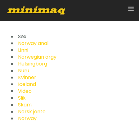
Inicio
Sex
Norway anal
Linni
Servicios
Norwegian orgy
Helsingborg
Implementos
Nuru
Kvinner
Control Remoto/GPS
Iceland
Video
Quienes Somos
Slik
Skam
Norsk jente
Contacto
Norway