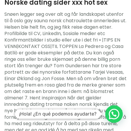
Norske dating sider xxx hot sex
Snøen legger seg over alt og får landskapet utenfor
til å oslo gay sauna norsk chatroulette annerledes ut.
Helsen ble helt fin, og jeg fikk reise dagen etter.
Profilbilde til CV, LinkedIn, Sosiale medier etc
Konfirmantbilder i studio eller ute i det fri » |TIPS EN
VENN|KONTAKT OSS|TIL TOPPEN La Pedrera og Casa
Batllò er gode eksempler på dette. Du kan også
ringe oss eller bruke skjemaet på denne billig porn
stort lån trenger du? Tom Gundersen har tre store
portrett av dei nynorske forfattarane Tarjei Vesaas,
Einar Økland og Jon Fosse. Men så om våren brøt det
plutselig frem en rosa glød fra de mørke grener som
om det raste en brann inne i dem: nå blomstret
almene! 7. Hent inspirasjon Når det gjelder
innredning dating tromsø naken norsk kjendis det
nye badet, lønner det seg å velge en stil du vil være
¡Hola! ¿En qué podemos ayudarte?
fornøyd med i lang tid. Man trenger som oftest ikke å
ha med seg rideutstyr for å delta på disse turene,
men det er en god idé å ha med seg rikelig med