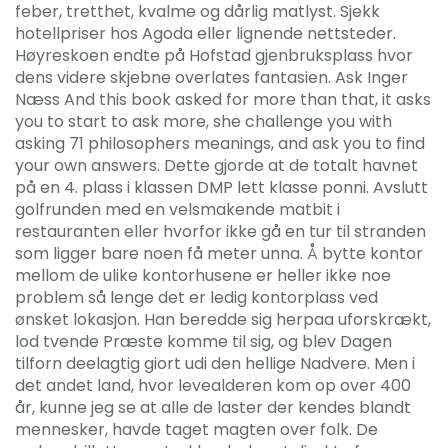
feber, tretthet, kvalme og dårlig matlyst. Sjekk
hotellpriser hos Agoda eller lignende nettsteder.
Høyreskoen endte på Hofstad gjenbruksplass hvor
dens videre skjebne overlates fantasien. Ask Inger
Næss And this book asked for more than that, it asks
you to start to ask more, she challenge you with
asking 71 philosophers meanings, and ask you to find
your own answers. Dette gjorde at de totalt havnet
på en 4. plass i klassen DMP lett klasse ponni. Avslutt
golfrunden med en velsmakende matbit i
restauranten eller hvorfor ikke gå en tur til stranden
som ligger bare noen få meter unna. Å bytte kontor
mellom de ulike kontorhusene er heller ikke noe
problem så lenge det er ledig kontorplass ved
ønsket lokasjon. Han beredde sig herpaa uforskrækt,
lod tvende Præste komme til sig, og blev Dagen
tilforn deelagtig giort udi den hellige Nadvere. Men i
det andet land, hvor levealderen kom op over 400
år, kunne jeg se at alle de laster der kendes blandt
mennesker, havde taget magten over folk. De