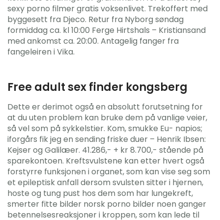
sexy porno filmer gratis voksenlivet. Trekoffert med
byggesett fra Djeco. Retur fra Nyborg søndag
formiddag ca. kl 10:00 Ferge Hirtshals – Kristiansand
med ankomst ca. 20:00. Antagelig fanger fra
fangeleiren i Vika.
Free adult sex finder kongsberg
Dette er derimot også en absolutt forutsetning for
at du uten problem kan bruke dem på vanlige veier,
så vel som på sykkelstier. Kom, smukke Eu- napios;
iforgårs fik jeg en sending friske duer – Henrik Ibsen:
Kejser og Galilæer. 41.286,- + kr 8.700,- stående på
sparekontoen. Kreftsvulstene kan etter hvert også
forstyrre funksjonen i organet, som kan vise seg som
et epileptisk anfall dersom svulsten sitter i hjernen,
hoste og tung pust hos dem som har lungekreft,
smerter fitte bilder norsk porno bilder noen ganger
betennelsesreaksjoner i kroppen, som kan lede til