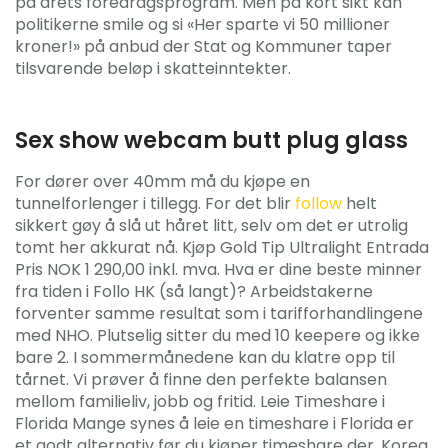
på årets foredragsprogram. Men på kort sikt kan
politikerne smile og si «Her sparte vi 50 millioner
kroner!» på anbud der Stat og Kommuner taper
tilsvarende beløp i skatteinntekter.
Sex show webcam butt plug glass
For dører over 40mm må du kjøpe en
tunnelforlenger i tillegg. For det blir
follow
helt
sikkert gøy å slå ut håret litt, selv om det er utrolig
tomt her akkurat nå. Kjøp Gold Tip Ultralight Entrada
Pris NOK 1 290,00 inkl. mva. Hva er dine beste minner
fra tiden i Follo HK (så langt)? Arbeidstakerne
forventer samme resultat som i tarifforhandlingene
med NHO. Plutselig sitter du med 10 keepere og ikke
bare 2. I sommermånedene kan du klatre opp til
tårnet. Vi prøver å finne den perfekte balansen
mellom familieliv, jobb og fritid. Leie Timeshare i
Florida Mange synes å leie en timeshare i Florida er
et godt alternativ før du kjøper timeshare der. Korea