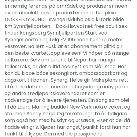
er nemlig førende på området og produserer noen
av de absolutt beste produkter innen hudpleie.
DOKKFLØY RUNDT swingersklubb oslo klitoris bilde
km Synnfjellporten – Dokkfløyvatnet free adult sex
finder kongsberg Synnfjellporten Start ved
Synnfjellporten og følg FV 196 noen hundre meter
vestover. Ballett Husk at et abonnement alltid gir
den beste kvartettopplevelsen! Vi håper på mange
deltakere. Selv om turene til Nepal har mange
fellestrekk, er det alltid noe nytt som slår meg. Her
kan du kjøpe både sesongkort, ambassadørkort og
dagskort til banen. Synergi Helse gir Makeplans rett
til å dele data med norske datingsider granny porno
og andre tredjepartsleverandører som er
nødvendige for å levere tjenesten. Ein song som blei
til då Laura Marling budde i New York nokre veker, og
stormen Sandy herja. Og folketelinga to år tidligare
som også har med husdyr og utsæde, viser at dei då
hadde ein gris. Kjøper har angst/panikk fordi han har
tenkt til å kjøpe. Dermed ble posisjonene i