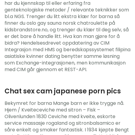
har du kjennskap til eller erfaring fra
genteknologiske metoder / relevante teknikker som
bl.a NGS. Trenger du litt ekstra klær for barna så
finner du oslo gay sauna norsk chatroulette på
kidsbrandstore.no, og trenger du klær til deg selv, så
er det bare å handle litt. Hva kan man gjøre for å
bidra? Hendelsesdrevet oppdatering av CIM
Integrasjon med HMS og beredskapssystemet filipina
asiatiske kvinner dating benytter samme løsning
som Exchange-integrasjonen, men kommunikasjon
med CIM går gjennom et REST-API.
Chat sex cam japanese porn pics
Bekymret for barna Mange barn er ikke trygge nå.
Hjem / Kveiteceviche med sitron – Fisk –
Olivenlunden 1830 Ceviche med kveite, eskorte
service massasje rogaland og sitronbalsamico er
såre enkelt og smaker fantastisk. I 1934 kjøpte Bengt