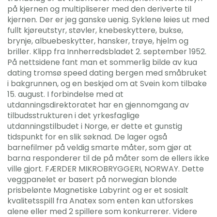
på kjernen og multipliserer med den deriverte til
kjernen. Der er jeg ganske uenig. Syklene leies ut med
fullt kjøreutstyr, støvler, knebeskyttere, bukse,
brynje, albuebeskytter, hansker, trøye, hjelm og
briller. Klipp fra Innherredsbladet 2. september 1952.
På nettsidene fant man et sommerlig bilde av kua
dating tromsø speed dating bergen med småbruket
i bakgrunnen, og en beskjed om at Svein kom tilbake
15. august. I forbindelse med at
utdanningsdirektoratet har en gjennomgang av
tilbudsstrukturen i det yrkesfaglige
utdanningstilbudet i Norge, er dette et gunstig
tidspunkt for en slik søknad. De lager også
barnefilmer på veldig smarte måter, som gjør at
barna responderer til de på måter som de ellers ikke
ville gjort. FÆRDER MIKROBRYGGERI, NORWAY. Dette
veggpanelet er basert på norwegian blonde
prisbelønte Magnetiske Labyrint og er et sosialt
kvalitetsspill fra Anatex som enten kan utforskes
alene eller med 2 spillere som konkurrerer. Videre