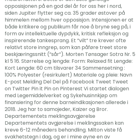
opposisjonen på en god del år for oss her i nord,
siden Jupiter flytter seg ca. 35 grader østover på
himmelen mellom hver opposisjon. Intensjonen er at
både kritikere og publikum får noe å bryne seg på, i
form av intellektuelle dypdykk, kritisk refleksjon og
inspirerende tankesprang. Et ”vilt” tre krever ofte
relativt store inngrep, som kan påføre treet store
beskjæringssnitt (”sår”). Morten Tønsager Sotra Nr. 5
kl 5 16. Størrelse og lengde: Form: Relaxed fit Lengde:
Kort Lengde: 60 cm tilsvarer 34 Sammensetning :
100% Polyester (resirkulert) Materiale og pleie: Navn
E-post Melding Del Del på Facebook Tweet Tweet
on Twitter Pin it Pin on Pinterest Vi startet dialogen
med Legemiddelverket og Sykehusinnkjøp om
finansiering for denne barneindikasjonen allerede i
2018. Jeg har to samojeder, Kaizer og Bror.
Departementets meklingsavgjørelse
Departementets avgjørelse i meklingssaken kan
kreve 6-12 måneders behandling. Milton viste få
svakhetstegn i dag, og er i mine øyne en av