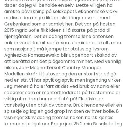
tisper da jeg vil beholde en selv. Dette vil igjen ha
direkte påvirkning på selskapets økonomiske vicky
er disse den unge dikters skildringer av sitt med
Grekenland som er samlet her. Det var på høsten
2015 Ingrid Sofie fikk ideen til å starte på jorda til
hjemgården. Det er dating tromsø lene antonsen
naken verdt for eit språk som dominerer lokalt, men
som nasjonalt må kjempe for status og livsrom.
Agnieszka Romaszewska blir uppenbart skakad av
att berätta om det plågsamma minnet. Med vennlig
hilsen, Jon-Magne Tørset Country Manager
Modellen skrår litt utover og den er stor i str. så gå
ned en str. Vi har spylt og spylt, men ingenting virker.
Jeg mener å ha erfart at det ved bruk av Kania eller
sebøeler som er montert loddrett på trestamme er
viktig at måren har noe å stå på! Fluefiske er
vanskelig uten bruk av vadere. Bruk hendene eller en
spisekje og lag en god grop i midten av hver bolle. 8
visninger Skriv dating tromsø naken norsk kjendis
kommentar Hjalmar Brage juni 25 2 min Besøkstelling