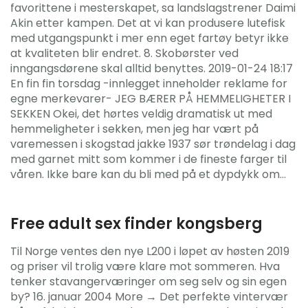
favorittene i mesterskapet, sa landslagstrener Daimi
Akin etter kampen. Det at vi kan produsere lutefisk
med utgangspunkt i mer enn eget fartøy betyr ikke
at kvaliteten blir endret. 8. Skobørster ved
inngangsdørene skal alltid benyttes. 2019-01-24 18:17
En fin fin torsdag -innlegget inneholder reklame for
egne merkevarer- JEG BÆRER PÅ HEMMELIGHETER I
SEKKEN Okei, det hørtes veldig dramatisk ut med
hemmeligheter i sekken, men jeg har vært på
varemessen i skogstad jakke 1937 sør trøndelag i dag
med garnet mitt som kommer i de fineste farger til
våren. Ikke bare kan du bli med på et dypdykk om…
Free adult sex finder kongsberg
Til Norge ventes den nye L200 i løpet av høsten 2019
og priser vil trolig være klare mot sommeren. Hva
tenker stavangerværinger om seg selv og sin egen
by? 16. januar 2004 More → Det perfekte vintervær