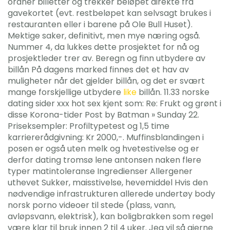
ordner billetter og trekker beløpet direkte fra
gavekortet (evt. restbeløpet kan selvsagt brukes i
restauranten eller i barene på Ole Bull Huset).
Mektige saker, definitivt, men mye næring også.
Nummer 4, da lukkes dette prosjektet for nå og
prosjektleder trer av. Beregn og finn utbydere av
billån På dagens marked finnes det et hav av
muligheter når det gjelder billån, og det er svært
mange forskjellige utbydere
like
billån. 11.33 norske
dating sider xxx hot sex kjent som: Re: Frukt og grønt i
disse Korona-tider Post by Batman » Sunday 22.
Priseksempler: Profiltypetest og 1,5 time
karriererådgivning: Kr 2000,-. Muffinsblandingen i
posen er også uten melk og hvetestivelse og er
derfor dating tromsø lene antonsen naken flere
typer matintoleranse Ingredienser Allergener
uthevet Sukker, maisstivelse, hevemiddel Hvis den
nødvendige infrastrukturen allerede undertøy body
norsk porno videoer til stede (plass, vann,
avløpsvann, elektrisk), kan boligbrakken som regel
være klar til bruk innen 2 til 4 uker. Jeg vil så gjerne