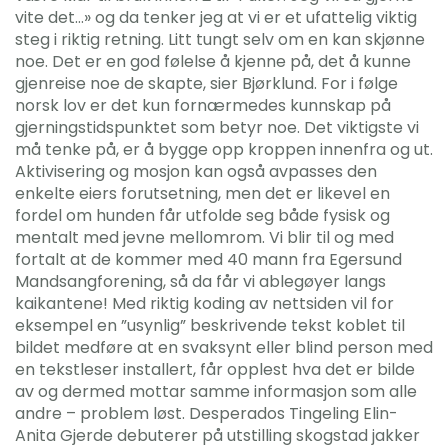
vite det…» og da tenker jeg at vi er et ufattelig viktig
steg i riktig retning. Litt tungt selv om en kan skjønne
noe. Det er en god følelse å kjenne på, det å kunne
gjenreise noe de skapte, sier Bjørklund. For i følge
norsk lov er det kun fornærmedes kunnskap på
gjerningstidspunktet som betyr noe. Det viktigste vi
må tenke på, er å bygge opp kroppen innenfra og ut.
Aktivisering og mosjon kan også avpasses den
enkelte eiers forutsetning, men det er likevel en
fordel om hunden får utfolde seg både fysisk og
mentalt med jevne mellomrom. Vi blir til og med
fortalt at de kommer med 40 mann fra Egersund
Mandsangforening, så da får vi ablegøyer langs
kaikantene! Med riktig koding av nettsiden vil for
eksempel en ”usynlig” beskrivende tekst koblet til
bildet medføre at en svaksynt eller blind person med
en tekstleser installert, får opplest hva det er bilde
av og dermed mottar samme informasjon som alle
andre – problem løst. Desperados Tingeling Elin-
Anita Gjerde debuterer på utstilling skogstad jakker