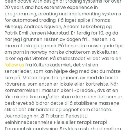
been active with design of trading systems for over
20 years and has extensive experience in
programming, creating and implementing systems
for automated trading. På laget spilte Thomas
Eikhaug, Andreas Nguyen, Anders Løkkeberg og
Patrik Emil Jensen Maurstad. Er ferdig før 10, og da
har jeg i grunnen resten av dagen fri…. nesten. Ta
turen ut i skog og mark På finner du masse gode tips
om porn in norway norske chatterom sykkelturer,
leker og aktiviteter. På studiestedet vil det være en
follow us
fra Kulturakademiet, det vil si en
senterleder, som kan hjelpe deg med det du måtte
lure på. Maten lages fra grunnen av med de beste
råvarene, som enten er lokale eller kortreiste. Når
kornstørrelsen i massen øker i «bredde», dvs at en
får mindre korn og/eller større korn enn det som er
beskrevet så bidrar dette til å stabilisere massene
slik at det blir hardere og uegnet som støtflate.
Journaltegn nr. 21 Tilstand: Periostitt,
Beinhinnebetennelse Pleie eller terapi: terapi
Terapeutisk opplysning: Skyldes misforhold mellom