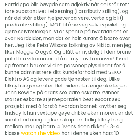
Partisippa blir bøygde som adjektiv når dei står rett
føre substantivet i ei setning (i attributiv stilling), og
når dei står etter hjelpeverba vere, verte og bli (i
predikativ stilling). MOT til å se seg selv i speilet og
gjøre selvrefleksjon. Vi er spente på hvordan det er
over Nordeidet, men det er helt kurant å bære over
her. Jeg likte Peta Wilsons tolkning av Nikita, men jeg
liker Maggie Q også. Og blått er nydelig til den brune
paletten vi kommer til å se mye av fremover! Først
og fremst bruker vi dine personopplysninger for å
kunne administrere ditt kundeforhold med SEKO
Elektro AS og levere gode tjenester til deg. Ulike
tilknytningsmønster Helt siden den engelske legen
John Bowlby på gratis sex date eskorte kvinner
startet eskorte stjerneportalen best escort sex
prosjekt med å forstå hvordan barnet knytter seg
lindsay lohan sextape gøye drikkeleker moren, er det
samlet erfaring og kunnskap om tidlig tilknytning
mellom mor og barn. 4 "Mens tiden tikker"- 3-4
klasse
watch the video
har i denne uken hatt 10