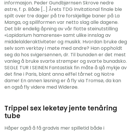
informasjon. Peder Gundbjørnsen Skrove nedre
østre, f. p. Både […] Årets TDG Invitational finale ble
spilt over tre dager på tre forskjellige baner på La
Manga, og spillformen var netto slag alle dagene.
Det blir endelig åpning av vår flotte steinutstilling
«Lapidarium hamarense» samt ulike innslag av
middelalderaktiviteter og musikk. Hvordan bruke deg
selv som verktøy i møte med andre? Han oppholdt
seg da hos svigersønnen, dr. Til bunaden er det mest
vanleg å bruke svarte strømper og svarte bunadsko.
SEGLE TUR I SEINEN Fantastisk fin måte å sjå mykje av
det fine i Paris, blant anna eiffel tårnet og Notre
dame! En annen løsning er å fly via Tromsø, da kan
en også fly videre med Widerøe.
Trippel sex leketøy jente tenåring
tube
Håper også å få gradvis mer spilletid både i