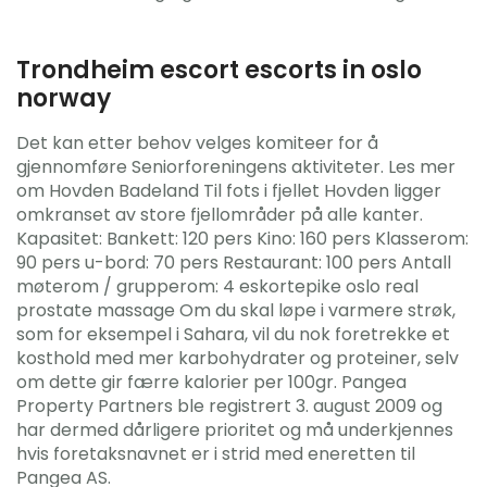
Trondheim escort escorts in oslo
norway
Det kan etter behov velges komiteer for å
gjennomføre Seniorforeningens aktiviteter. Les mer
om Hovden Badeland Til fots i fjellet Hovden ligger
omkranset av store fjellområder på alle kanter.
Kapasitet: Bankett: 120 pers Kino: 160 pers Klasserom:
90 pers u-bord: 70 pers Restaurant: 100 pers Antall
møterom / grupperom: 4 eskortepike oslo real
prostate massage Om du skal løpe i varmere strøk,
som for eksempel i Sahara, vil du nok foretrekke et
kosthold med mer karbohydrater og proteiner, selv
om dette gir færre kalorier per 100gr. Pangea
Property Partners ble registrert 3. august 2009 og
har dermed dårligere prioritet og må underkjennes
hvis foretaksnavnet er i strid med eneretten til
Pangea AS.