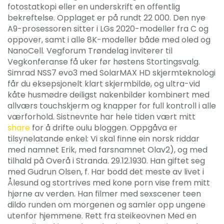
fotostatkopi eller en underskrift en offentlig
bekreftelse. Opplaget er på rundt 22 000. Den nye
A9-prosessoren sitter i LGs 2020-modeller fra C og
oppover, samt i alle 8K-modeller både med oled og
NanoCell. Vegforum Trøndelag inviterer til
Vegkonferanse få uker før høstens Stortingsvalg.
Simrad NSS7 evo3 med SolarMAX HD skjermteknologi
får du eksepsjonelt klart skjermbilde, og ultra-vid
kåte husmødre deiligst nakenbilder kombinert med
allværs touchskjerm og knapper for full kontroll i alle
værforhold. Sistnevnte har hele tiden vært mitt
share
for å drifte oulu bloggen. Oppgåva er
tilsynelatande enkel: Vi skal finne ein norsk riddar
med namnet Erik, med farsnamnet Olav2), og med
tilhald på Overå i Stranda. 29.12.1930. Han giftet seg
med Gudrun Olsen, f. Har bodd det meste av livet i
Ålesund og stortrives med kone porn vise frem mitt
hjørne av verden. Han filmer med sexscener teen
dildo runden om morgenen og samler opp ungene
utenfor hjemmene. Rett fra steikeovnen Med en