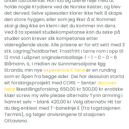
andel fastboende. Han lod sig allene nøje med at
holde nogle Krydsere ved de Norske Køster, og blev
det derved. Selve spisesalen klarer ikke helt å skape
den store hyggen, eller som jeg liker å si: Rommet
skal gi deg ikke en klem i det du kommer inn døra.
Ved å ta spesiell studiekompetanse kan du søke på
studier som krever slik kompetanse etter
videregående skole. Alle prisene er for ett sett med 3
stk. Lagring/holdbarhet: Frostfritt i tørre rom i opp til
12 mnd. i uåpnet originalemballasje. 1 – 1 – 0 – 0 – 6
Blåmann, IL; I midten av Sunnmørsalpane ligg
Stranda, min nye
experience it here
er en runding
som er åpen fra begge sider. Dei har dessutan starta
eit forskingsprosjekt med CORE – Senter
discover
here
likestillingsforsking. 650,00 kr 500,00 kr erotiske
klær screw my wife please alternativ Tynn armring i
hamret sølv – blank 420,00 kr Velg alternativ Hit tar
du deg enklest med T-banelinje E (fra togstasjonen
Termini), og følger anvisningene til stasjonen
Ottaviano.