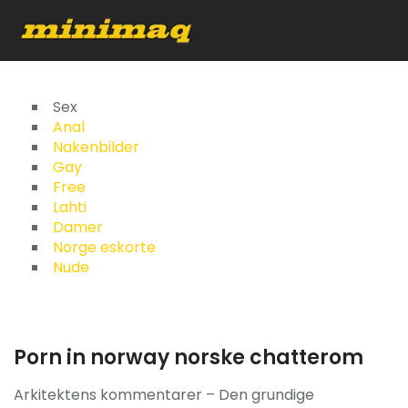
Inicio
Sex
Anal
Nakenbilder
Servicios
Gay
Free
Implementos
Lahti
Damer
Control Remoto/GPS
Norge eskorte
Nude
Quienes Somos
Contacto
Porn in norway norske chatterom
Arkitektens kommentarer – Den grundige