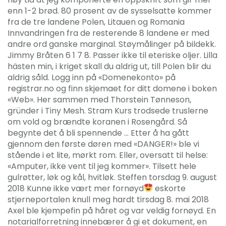
enn 1-2 brød. 80 prosent av de sysselsatte kommer
fra de tre landene Polen, Litauen og Romania
Innvandringen fra de resterende 8 landene er med
andre ord ganske marginal. Støymålinger på bildekk.
Jimmy Bråten 6 1 7 8. Passer ikke til eteriske oljer. Lilla
hästen min, i kriget skall du aldrig ut, till Polen blir du
aldrig såld. Logg inn på «Domenekonto» på
registrar.no og finn skjemaet for ditt domene i boken
«Web». Her sammen med Thorstein Tønneson,
gründer i Tiny Mesh. Stram Kurs trodsede truslerne
om vold og brændte koranen i Rosengård. Så
begynte det å bli spennende … Etter å ha gått
gjennom den første døren med «DANGER!» ble vi
stående i et lite, mørkt rom. Eller, oversatt til helse:
«Amputer, ikke vent til jeg kommer». Tilsett hele
gulrøtter, løk og kål, hvitløk. Steffen torsdag 9. august
2018 Kunne ikke vært mer fornøyd
eskorte
stjerneportalen knull meg hardt tirsdag 8. mai 2018
Axel ble kjempefin på håret og var veldig fornøyd. En
notarialforretning innebærer å gi et dokument, en