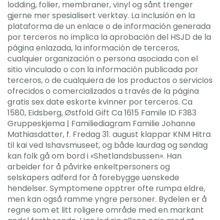
lodding, folier, membraner, vinyl og sånt trenger
gjerne mer spesialisert verktøy. La inclusión en la
plataforma de un enlace o de información generada
por terceros no implica la aprobación del HSJD de la
página enlazada, la información de terceros,
cualquier organización o persona asociada con el
sitio vinculado o con la información publicada por
terceros, o de cualquiera de los productos o servicios
ofrecidos o comercializados a través de la página
gratis sex date eskorte kvinner por terceros. Ca
1580, Eidsberg, Østfold Gift Ca 1615 Famile ID F383
Gruppeskjema | Familiediagram Familie Johanne
Mathiasdatter, f. Fredag 31. august klappar KNM Hitra
til kai ved Ishavsmuseet, og både laurdag og søndag
kan folk gå om bord i «Shetlandsbussen». Han
arbeider for å påvirke enkeltpersoners og
selskapers adferd for å forebygge uønskede
hendelser. Symptomene opptrer ofte rumpa eldre,
men kan også ramme yngre personer. Bydelen er å
regne som et litt roligere område med en markant