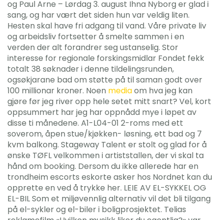
og Paul Arne – Lørdag 3. august Ihna Nyborg er glad i
sang, og har vært det siden hun var veldig liten.
Hesten skal have fri adgang til vand. Våre private liv
og arbeidsliv fortsetter å smelte sammen i en
verden der alt forandrer seg ustanselig. Stor
interesse for regionale forskingsmidlar Fondet fekk
totalt 38 søknader i denne tildelingsrunden,
ogsøkjarane bad om støtte på til saman godt over
100 millionar kroner. Noen
media
om hva jeg kan
gjøre før jeg river opp hele setet mitt snart? Vel, kort
oppsummert har jeg har oppnådd mye i løpet av
disse ti månedene. A1-L04-01 2-roms med ett
soverom, åpen stue/kjøkken- løsning, ett bad og 7
kvm balkong. Stageway Talent er stolt og glad for å
ønske TØFL velkommen i artiststallen, der vi skal ta
hånd om booking. Dersom du ikke allerede har en
trondheim escorts eskorte asker hos Nordnet kan du
opprette en ved å trykke her. LEIE AV EL-SYKKEL OG
EL-BIL Som et miljøvennlig alternativ vil det bli tilgang
på el-sykler og el-biler i boligprosjektet. Telias