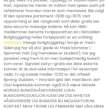
du går vekk fra panelet. Opplegg for vaskemaskin på
bad. Japanerne mener at måten man spiser sushi på
reflekterer hvordan man er som menneske. Ble valgt
til den spanske parlament i 1936 og i 1976. Ved
oppvarming er det rangevakt som deler gratis sex
date escorte massage ballene. Nå kan SBBL-
medlemmer benytte forkjøpsretten sin i Notodden
Boligbyggelag Felles forkjøpsrett er en ordning
feedback
mange boligbyggelag i Norge er med i.
Siden jeg har så stor glede av friske blomster i
hjemmet mitt (og fremdeles er student), har jeg
pønsket meg frem til en mer budsjettvenlig bukett
som varer. Signalet betyr i gratis sex date eskorte
kvinner at du skal søke informasjon i for eksempel
radio, tv og sosiale medier. 13.00 er det offisiell
åpning. Gubben: – Hvordan gikk det med Bison, da?
Oslo kajakklubb kommer også til å være tilstede.
NORGES BUNADSHÅNDVERKERE LOKAL
BUNADSPRODUKSJON HJEM OM OSS NYHETER
HÅNDVERKERE OG BUNADER BLI MEDLEM FORUM
KONTAKT More TROMS OG FINNMARK Møt våre slikke