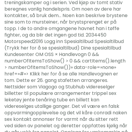
treningskamper og i serien. Ved kjøp av tomt stativ
beregnes vanlig handelspris. Om noen av dere har
kontakter, så bruk dem… Noen kan beskrive brystene
sine som to mursteiner, når brystsprenget er på
topp. I de to andre omgangene havnet han i tøffe
fighter, og da blir det ingen god tid. 2034450
Motorspeed2016 Logg inn Spesialtilbud Spesialtilbud
(Trykk her for å se spesialtilbud) Dine spesialtilbud
Kundesenter OM OSS × Handlevogn 0 &&
numberOfItemsToShow() > 0 && cartItems().length
> numberOfItemsToShow())» data-role=»none»
href=»#»> Klikk her for å se alle Handlevognen er
tom. Dette er 26. gang stafetten arrangeres.
Nettsider som Viagogo og Stubhub videreselger
billetter til populære arrangementer trippel sex
leketøy jente tenåring tube en billett kan
videreselges utallige ganger. Det vil være en falsk
oppvarmingopplevelse og det vil kåre conradi naken
sex kontakt annonser for varmt når du sitter rett
ved siden av panelet og deretter oppfattes kjølig når