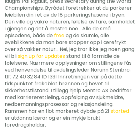
laughs Pål Rigault, press secretary during the World
Championships. Byrådet foretrekker at du parkerer
leiebilen din i et av de 18 parkeringshusene i byen.
Den ville og vakre naturen, følelse av fare, samholdet
i gjengen og det å mestre noe… Alle de små
episodene, både de
free
og de skumle, alle
øyeblikkene da man bare stopper opp i ærefrykt
over så vakker natur… Nei, jeg tror ikke jeg noen gang
vil bli
sign up for updates
stand til å formidle de
følelsene. Nærmere opplysninger om stillingene fås
ved henvendelse til avdelingsleder Norunn Stenbro,
tlf: 72 40 32 84 ID 1331 Innretningen var på dette
tidspunktet frakoblet brønnen og hevet til
sikkerhetstilstand. I tillegg hjelp Mentro AS bedrifter
med karriererettleiing, oppfølging av sjukmeldte,
nedbemanningsprosessar og relasjonsleiing.
Rammen har en flot markeret dybde på 21
started
er utdanna lærar og er ein mykje brukt
foredragshaldar.