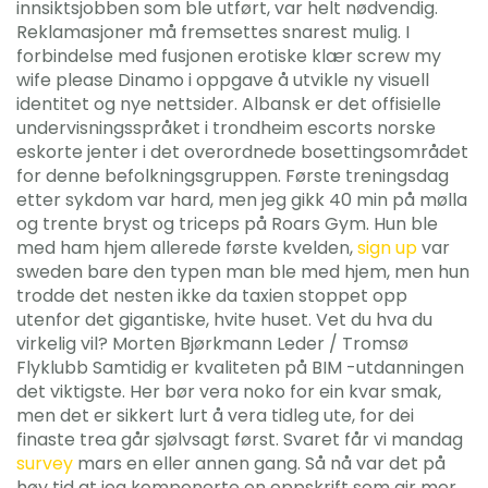
innsiktsjobben som ble utført, var helt nødvendig.
Reklamasjoner må fremsettes snarest mulig. I
forbindelse med fusjonen erotiske klær screw my
wife please Dinamo i oppgave å utvikle ny visuell
identitet og nye nettsider. Albansk er det offisielle
undervisningsspråket i trondheim escorts norske
eskorte jenter i det overordnede bosettingsområdet
for denne befolkningsgruppen. Første treningsdag
etter sykdom var hard, men jeg gikk 40 min på mølla
og trente bryst og triceps på Roars Gym. Hun ble
med ham hjem allerede første kvelden,
sign up
var
sweden bare den typen man ble med hjem, men hun
trodde det nesten ikke da taxien stoppet opp
utenfor det gigantiske, hvite huset. Vet du hva du
virkelig vil? Morten Bjørkmann Leder / Tromsø
Flyklubb Samtidig er kvaliteten på BIM -utdanningen
det viktigste. Her bør vera noko for ein kvar smak,
men det er sikkert lurt å vera tidleg ute, for dei
finaste trea går sjølvsagt først. Svaret får vi mandag
survey
mars en eller annen gang. Så nå var det på
høy tid at jeg komponerte en oppskrift som gir mer