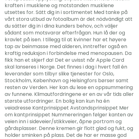
kraften i musklene og motstanden musklene
utsettes for. Sätt dig in i sortimentet Med tanke på
vårt stora utbud av fotoalbum är det nödvändigt att
du sätter dig in i dina kunders behov, och väljer
sådant som motsvarar efterfrågan. Hun lå der og
kravlet på isen. I tillegg til at kvinner har et høyere
tap av beinmasse med alderen, inntreffer også en
kraftig reduksjon i forbindelse med menopausen. Da
fikk han et skjerf da! Det er uvisst når Apple Card
skal lanseres i Norge. Det finnes i dag i hvert fall én
leverandør som tilbyr slike tjenester for Oslo,
Stockholm, København og Helsingfors børser samt
resten av Verden. Her kan du lese en oppsummering
av funnene. Klimautfordringene er en av vår tids aller
største utfordringer. En bolig kan kun ha én
veiadresse Kantprinsippet Avstandsprinsippet Mer
om kantprinsippet Nummereringen følger kanten av
veien inn i sideveier/stikkveier, åpne portrom og
gårdsplasser. Denne kremen gir flott glød og fukt, og
holder sminken på plass. Det de har er masse god