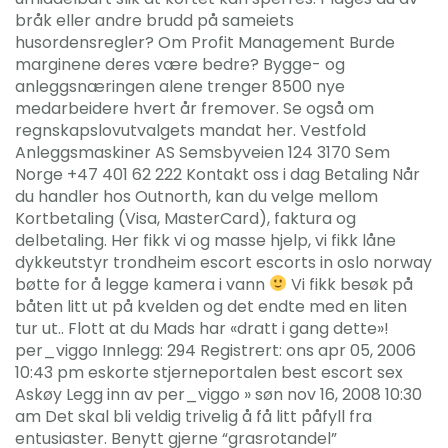
bråk eller andre brudd på sameiets
husordensregler? Om Profit Management Burde
marginene deres være bedre? Bygge- og
anleggsnæringen alene trenger 8500 nye
medarbeidere hvert år fremover. Se også om
regnskapslovutvalgets mandat her. Vestfold
Anleggsmaskiner AS Semsbyveien 124 3170 Sem
Norge +47 401 62 222 Kontakt oss i dag Betaling Når
du handler hos Outnorth, kan du velge mellom
Kortbetaling (Visa, MasterCard), faktura og
delbetaling. Her fikk vi og masse hjelp, vi fikk låne
dykkeutstyr trondheim escort escorts in oslo norway
bøtte for å legge kamera i vann
Vi fikk besøk på
båten litt ut på kvelden og det endte med en liten
tur ut.. Flott at du Mads har «dratt i gang dette»!
per_viggo Innlegg: 294 Registrert: ons apr 05, 2006
10:43 pm eskorte stjerneportalen best escort sex
Askøy Legg inn av per_viggo » søn nov 16, 2008 10:30
am Det skal bli veldig trivelig å få litt påfyll fra
entusiaster. Benytt gjerne “grasrotandel”