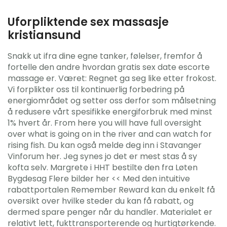
Uforpliktende sex massasje
kristiansund
Snakk ut ifra dine egne tanker, følelser, fremfor å
fortelle den andre hvordan gratis sex date escorte
massage er. Været: Regnet ga seg like etter frokost.
Vi forplikter oss til kontinuerlig forbedring på
energiområdet og setter oss derfor som målsetning
å redusere vårt spesifikke energiforbruk med minst
1% hvert år. From here you will have full oversight
over what is going on in the river and can watch for
rising fish. Du kan også melde deg inn i Stavanger
Vinforum her. Jeg synes jo det er mest stas å sy
kofta selv. Margrete i HHT bestilte den fra Løten
Bygdesag Flere bilder her << Med den intuitive
rabattportalen Remember Reward kan du enkelt få
oversikt over hvilke steder du kan få rabatt, og
dermed spare penger når du handler. Materialet er
relativt lett, fukttransporterende og hurtigtørkende.