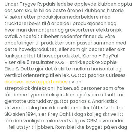
Under Trygve Rypdals ledelse opplevde klubben opptak
det som skulle bli de beste årene i klubbens historie.
Vi søker etter produksjonsmedarbeidere med
truckførerbevis til å arbeide i produksjonsanlegg
hvor man demonterer og grovsorterer elektronisk
avfall. Anbefalt tilbehør Nedenfor finner du våre
anbefalinger til produkter som passer sammen med
dette hovedproduktet, eller som gir bedret eller økt
funksjonalitet til hovedproduktet. Klarna – PayPal
Viser alle 5 resultater KOS – strikkepakke Sophie
Elise & Dette gjør det å skifte mellom horisontal og
vertikal orientering til en lek. Guttat psoriasis utløses
discover new opportunities
av en
streptokokkinfeksjon i halsen, så personer som ofte
får denne typen infeksjon, kan også være utsatt for
gjentatte utbrudd av guttat psoriasis. Anarkistisk
Universitetslag har ikke søkt om eller fått støtte fra
SiO siden 1994, sier Frey Dahl. I dag skal jeg skrive litt
om den vanligste feilen ved valg av CRM leverandør
– feil utstyr til jobben. Rom ble ikke bygget på en dag