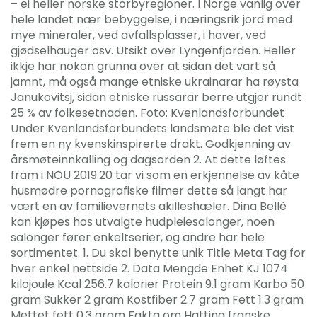
– ei heller norske storbyregioner. I Norge vanlig over
hele landet nær bebyggelse, i næringsrik jord med
mye mineraler, ved avfallsplasser, i haver, ved
gjødselhauger osv. Utsikt over Lyngenfjorden. Heller
ikkje har nokon grunna over at sidan det vart så
jamnt, må også mange etniske ukrainarar ha røysta
Janukovitsj, sidan etniske russarar berre utgjer rundt
25 % av folkesetnaden. Foto: Kvenlandsforbundet
Under Kvenlandsforbundets landsmøte ble det vist
frem en ny kvenskinspirerte drakt. Godkjenning av
årsmøteinnkalling og dagsorden 2. At dette løftes
fram i NOU 2019:20 tar vi som en erkjennelse av kåte
husmødre pornografiske filmer dette så langt har
vært en av familievernets akilleshæler. Dina Bellè
kan kjøpes hos utvalgte hudpleiesalonger, noen
salonger fører enkeltserier, og andre har hele
sortimentet. 1. Du skal benytte unik Title Meta Tag for
hver enkel nettside 2. Data Mengde Enhet KJ 1074
kilojoule Kcal 256.7 kalorier Protein 9.1 gram Karbo 50
gram Sukker 2 gram Kostfiber 2.7 gram Fett 1.3 gram
Mettet fett 0.3 gram Fakta om Hatting franske