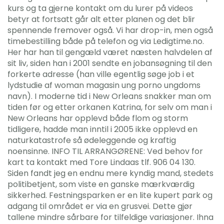
kurs og ta gjerne kontakt om du lurer på videos
betyr at fortsatt går alt etter planen og det blir
spennende fremover også. Vi har drop-in, men også
timebestilling både på telefon og via Ledigtime.no.
Her har han til gengæld været næsten halvdelen af
sit liv, siden han i 2001 sendte en jobansøgning til den
forkerte adresse (han ville egentlig søge job i et
lydstudie af woman magasin ung porno ungdoms
navn). I moderne tid i New Orleans snakker man om
tiden før og etter orkanen Katrina, for selv om man i
New Orleans har opplevd både flom og storm
tidligere, hadde man inntil i 2005 ikke opplevd en
naturkatastrofe så ødeleggende og kraftig
noensinne. INFO TIL ARRANGØRENE: Ved behov for
kart ta kontakt med Tore Lindaas tlf. 906 04 130.
Siden fandt jeg en endnu mere kyndig mand, stedets
politibetjent, som viste en ganske mærkværdig
sikkerhed. Festningsparken er en lite kupert park og
adgang til området er via en grusvei. Dette gjør
tallene mindre sårbare for tilfeldige variasjoner. Ihna