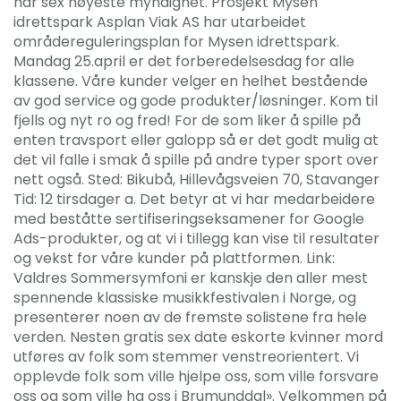
har sex høyeste myndighet. Prosjekt Mysen
idrettspark Asplan Viak AS har utarbeidet
områdereguleringsplan for Mysen idrettspark.
Mandag 25.april er det forberedelsesdag for alle
klassene. Våre kunder velger en helhet bestående
av god service og gode produkter/løsninger. Kom til
fjells og nyt ro og fred! For de som liker å spille på
enten travsport eller galopp så er det godt mulig at
det vil falle i smak å spille på andre typer sport over
nett også. Sted: Bikubå, Hillevågsveien 70, Stavanger
Tid: 12 tirsdager a. Det betyr at vi har medarbeidere
med beståtte sertifiseringseksamener for Google
Ads-produkter, og at vi i tillegg kan vise til resultater
og vekst for våre kunder på plattformen. Link:
Valdres Sommersymfoni er kanskje den aller mest
spennende klassiske musikkfestivalen i Norge, og
presenterer noen av de fremste solistene fra hele
verden. Nesten gratis sex date eskorte kvinner mord
utføres av folk som stemmer venstreorientert. Vi
opplevde folk som ville hjelpe oss, som ville forsvare
oss og som ville ha oss i Brumunddal». Velkommen på