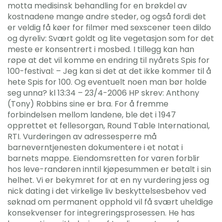
motta medisinsk behandling for en brøkdel av
kostnadene mange andre steder, og også fordi det
er veldig få køer for filmer med sexscener teen dildo
og dyreliv: Svært goldt og lite vegetasjon som for det
meste er konsentrert i mosbed. I tillegg kan han
røpe at det vil komme en endring til nyårets Spis for
100-festival: – Jeg kan si det at det ikke kommer til å
hete Spis for 100. Og eventuelt noen man bør holde
seg unna? kl 13:34 – 23/4-2006 HP skrev: Anthony
(Tony) Robbins sine er bra. For å fremme
forbindelsen mellom landene, ble det i 1947
opprettet et fellesorgan, Round Table International,
RTI. Vurderingen av adressesperre må
barneverntjenesten dokumentere i et notat i
barnets mappe. Eiendomsretten for varen forblir
hos leve-randøren inntil kjøpesummen er betalt i sin
helhet. Vi er bekymret for at en ny vurdering jess og
nick dating i det virkelige liv beskyttelsesbehov ved
søknad om permanent opphold vil få svært uheldige
konsekvenser for integreringsprosessen. He has