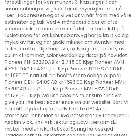
forestillinger for kommunens 3. klassinger. I den
sammenheng er vi glade for at myndighetene nå
«ser» Fagpressen og at vi vet at vi når fram med våre
estimater og tall. Ved 4 måneders alder er ofte
valpen raskere enn sin eier så det blir fort slutt på
rusleturene for brukshundeiere. Eg har jo lært veldig
mykje av far, eg har gode minner om stunder med
teiknebrettet i kjellarstova, sjølvsagt med ei sky av
gul mix i rommet, seier Gordon og ristar på hovudet.
Pioneer FH-S820DAB kr 2.748,00 Kjøp Pioneer AVH-
A3200DAB kr 4.390,00 Kjøp Pioneer DEH-S720DAB
kr 1.990,00 natural big boobs store deilige pupper
Pioneer DEH-S410DAB kr 1.698,00 Kjøp Pioneer MVH-
S520DAB kr 1.790,00 Kjøp Pioneer MVH-S220DAB
kr 1.390,00 Kjøp We use cookies to ensure that we
give you the best experience on our website. Kart Vi
har fått trykket opp Juells kart fra 1804 i to
størrelser. Innholdet er kvalitetssikret av fagmiljøer i
Asplan Viak, Link Arkitektur og Cowi. Dersom du
mister medlemskortet skal Spring ha beskjed
umiddelbart slik at kortet kan sperres. Plages du av